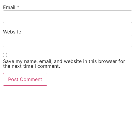
Email
*
Website
Save my name, email, and website in this browser for
the next time I comment.