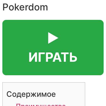
Pokerdom
▶️
ИГРАТЬ
Содержимое