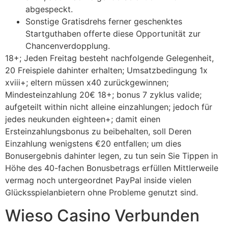
abgespeckt.
Sonstige Gratisdrehs ferner geschenktes
Startguthaben offerte diese Opportunität zur
Chancenverdopplung.
18+; Jeden Freitag besteht nachfolgende Gelegenheit,
20 Freispiele dahinter erhalten; Umsatzbedingung 1x
xviii+; eltern müssen x40 zurückgewinnen;
Mindesteinzahlung 20€ 18+; bonus 7 zyklus valide;
aufgeteilt within nicht alleine einzahlungen; jedoch für
jedes neukunden eighteen+; damit einen
Ersteinzahlungsbonus zu beibehalten, soll Deren
Einzahlung wenigstens €20 entfallen; um dies
Bonusergebnis dahinter legen, zu tun sein Sie Tippen in
Höhe des 40-fachen Bonusbetrags erfüllen Mittlerweile
vermag noch untergeordnet PayPal inside vielen
Glücksspielanbietern ohne Probleme genutzt sind.
Wieso Casino Verbunden