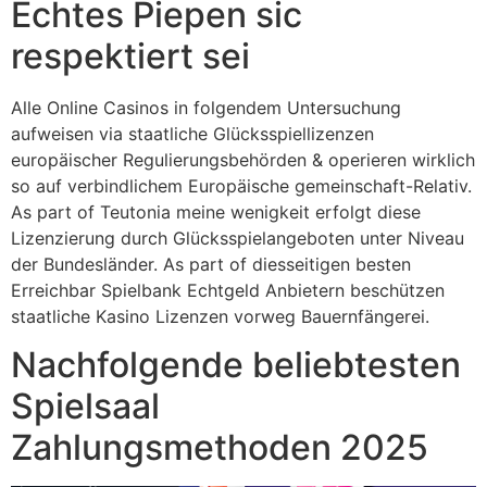
Echtes Piepen sic
respektiert sei
Alle Online Casinos in folgendem Untersuchung
aufweisen via staatliche Glücksspiellizenzen
europäischer Regulierungsbehörden & operieren wirklich
so auf verbindlichem Europäische gemeinschaft-Relativ.
As part of Teutonia meine wenigkeit erfolgt diese
Lizenzierung durch Glücksspielangeboten unter Niveau
der Bundesländer. As part of diesseitigen besten
Erreichbar Spielbank Echtgeld Anbietern beschützen
staatliche Kasino Lizenzen vorweg Bauernfängerei.
Nachfolgende beliebtesten
Spielsaal
Zahlungsmethoden 2025