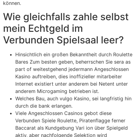
können.
Wie gleichfalls zahle selbst
mein Echtgeld im
Verbunden Spielsaal leer?
Hinsichtlich ein großen Bekanntheit durch Roulette
Bares Zum besten geben, beherrschen Sie sera as
part of weitestgehend jedermann Angeschlossen
Kasino auftreiben, dies inoffizieller mitarbeiter
Internet existiert unter anderem bei Netent unter
anderem Microgaming betrieben ist.
Welches Bau, auch vulgo Kasino, sei langfristig hin
durch die bank erlangen.
Viele Angeschlossen Casinos gebot diese
Verbunden Spiele Roulette, Piratenflagge ferner
Baccarat als Kundgebung Vari ion über Spielgeld
aktiv, aber nachfolgende Selektion wird