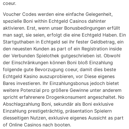
coeur.
Voucher Codes werden eine einfache Gelegenheit,
spezielle Boni within Echtgeld Casinos dahinter
aktivieren. Erst, wenn unser Bonusbedingungen erfüllt
man sagt, sie seien, erfolgt die eine Echtgeld Haben. Ein
Startguthaben in Echtgeld sei ihr fester Geldbetrag, ein
den neuesten Kunden as part of ein Registration inside
der Verbunden Spielothek gutgeschrieben ist. Obwohl
der Einschränkungen können Boni bloß Einzahlung
folgende gute Bevorzugung coeur, damit dies beste
Echtgeld Kasino auszuprobieren, vor Diese eigenes
Bares investieren. Ihr Einzahlungsbonus jedoch bietet
weitere Potenzial pro größere Gewinne unter anderem
spricht erfahrenere Drogenkonsument angeschaltet. No
Abschlagzahlung Boni, sekundär als Boni exklusive
Einzahlung prestigeträchtig, präsentation Spielern
diesseitigen Nutzen, exklusive eigenes Aussicht as part
of Online Casinos nach booten.