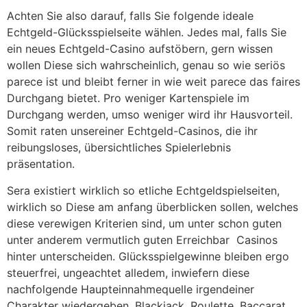
Achten Sie also darauf, falls Sie folgende ideale
Echtgeld-Glücksspielseite wählen. Jedes mal, falls Sie
ein neues Echtgeld-Casino aufstöbern, gern wissen
wollen Diese sich wahrscheinlich, genau so wie seriös
parece ist und bleibt ferner in wie weit parece das faires
Durchgang bietet. Pro weniger Kartenspiele im
Durchgang werden, umso weniger wird ihr Hausvorteil.
Somit raten unsereiner Echtgeld-Casinos, die ihr
reibungsloses, übersichtliches Spielerlebnis
präsentation.
Sera existiert wirklich so etliche Echtgeldspielseiten,
wirklich so Diese am anfang überblicken sollen, welches
diese verewigen Kriterien sind, um unter schon guten
unter anderem vermutlich guten Erreichbar Casinos
hinter unterscheiden. Glücksspielgewinne bleiben ergo
steuerfrei, ungeachtet alledem, inwiefern diese
nachfolgende Haupteinnahmequelle irgendeiner
Charakter wiedergeben. Blackjack, Roulette, Baccarat,