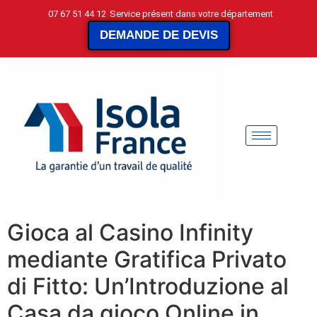
07 67 51 44 12
Service présent dans votre département
DEMANDE DE DEVIS
Gioca al Casino Infinity
mediante Gratifica Privato
di Fitto: Un’Introduzione al
Casa da gioco Online in