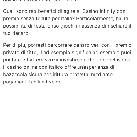
Quali sono rso benefici di agire al Casino Infinity con
premio senza tenuta per Italia? Particolarmente, hai la
possibilita di testare rso giochi in assenza di rischiare il
tuo denaro.
Per di piu, potresti percorrere denaro veri con il premio
privato di fitto, il ad esempio significa ad esempio puoi
puntare e battere senza investire vuoto. In conclusione,
il casino online con italico offre un’esperienza di
bazzecola sicura addirittura protetta, mediante
pagamenti facili ed veloci.