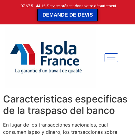
07 67 51 44 12
Service présent dans votre département
DEMANDE DE DEVIS
Caracteristicas especificas
de la traspaso del banco
En lugar de los transacciones nacionales, cual
consumen lapso y dinero, los transacciones sobre