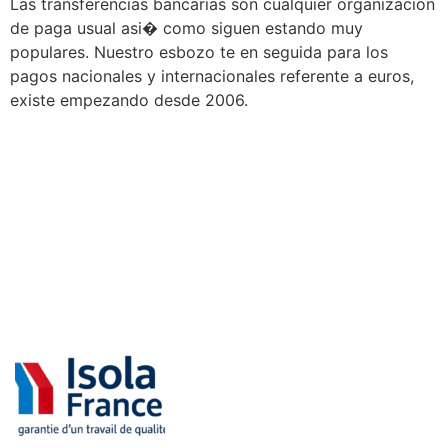
Las transferencias bancarias son cualquier organizacion
de paga usual asi� como siguen estando muy
populares. Nuestro esbozo te en seguida para los
pagos nacionales y internacionales referente a euros,
existe empezando desde 2006.