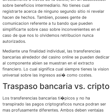
sobre beneficios intermediario. No tienes cual
registrarte acerca de ninguno segundo sitio ni revelar
hacen de hechos. Tambien, posees gente de
comunicacion referente a tu bando que pueden
simplificarte sobre caso sobre inconvenientes en el
caso de que nos lo olvidemos retribucion nunca
autorizados.
Mediante una finalidad individual, las transferencias
bancarias alrededor del casino online se pueden dedicar
al componente abien se muestran en el extracto
financiero. Lo cual significa cual siempre tienes la vision
universal sobre las ingresos asi� como costes.
Traspaso bancaria vs. cripto
Los transferencias bancarias ti�picos y no ha
transpirado las pagos criptograficos nunca podran ser
mas profusamente diferentes. Ambos deben ventajas