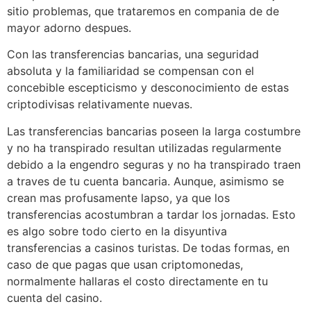
sitio problemas, que trataremos en compania de de
mayor adorno despues.
Con las transferencias bancarias, una seguridad
absoluta y la familiaridad se compensan con el
concebible escepticismo y desconocimiento de estas
criptodivisas relativamente nuevas.
Las transferencias bancarias poseen la larga costumbre
y no ha transpirado resultan utilizadas regularmente
debido a la engendro seguras y no ha transpirado traen
a traves de tu cuenta bancaria. Aunque, asimismo se
crean mas profusamente lapso, ya que los
transferencias acostumbran a tardar los jornadas. Esto
es algo sobre todo cierto en la disyuntiva
transferencias a casinos turistas. De todas formas, en
caso de que pagas que usan criptomonedas,
normalmente hallaras el costo directamente en tu
cuenta del casino.