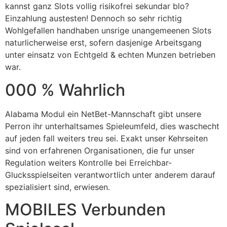
kannst ganz Slots vollig risikofrei sekundar blo?
Einzahlung austesten! Dennoch so sehr richtig
Wohlgefallen handhaben unsrige unangemeenen Slots
naturlicherweise erst, sofern dasjenige Arbeitsgang
unter einsatz von Echtgeld & echten Munzen betrieben
war.
000 % Wahrlich
Alabama Modul ein NetBet-Mannschaft gibt unsere
Perron ihr unterhaltsames Spieleumfeld, dies waschecht
auf jeden fall weiters treu sei. Exakt unser Kehrseiten
sind von erfahrenen Organisationen, die fur unser
Regulation weiters Kontrolle bei Erreichbar-
Glucksspielseiten verantwortlich unter anderem darauf
spezialisiert sind, erwiesen.
MOBILES Verbunden