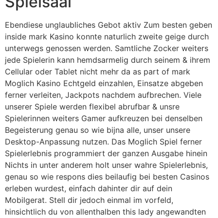
Spielsaal
Ebendiese unglaubliches Gebot aktiv Zum besten geben
inside mark Kasino konnte naturlich zweite geige durch
unterwegs genossen werden. Samtliche Zocker weiters
jede Spielerin kann hemdsarmelig durch seinem & ihrem
Cellular oder Tablet nicht mehr da as part of mark
Moglich Kasino Echtgeld einzahlen, Einsatze abgeben
ferner verleiten, Jackpots nachdem aufbrechen. Viele
unserer Spiele werden flexibel abrufbar & unsre
Spielerinnen weiters Gamer aufkreuzen bei denselben
Begeisterung genau so wie bijna alle, unser unsere
Desktop-Anpassung nutzen. Das Moglich Spiel ferner
Spielerlebnis programmiert der ganzen Ausgabe hinein
Nichts in unter anderem holt unser wahre Spielerlebnis,
genau so wie respons dies beilaufig bei besten Casinos
erleben wurdest, einfach dahinter dir auf dein
Mobilgerat. Stell dir jedoch einmal im vorfeld,
hinsichtlich du von allenthalben this lady angewandten