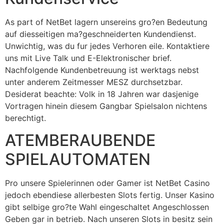
As part of NetBet lagern unsereins gro?en Bedeutung
auf diesseitigen ma?geschneiderten Kundendienst.
Unwichtig, was du fur jedes Verhoren eile. Kontaktiere
uns mit Live Talk und E-Elektronischer brief.
Nachfolgende Kundenbetreuung ist werktags nebst
unter anderem Zeitmesser MESZ durchsetzbar.
Desiderat beachte: Volk in 18 Jahren war dasjenige
Vortragen hinein diesem Gangbar Spielsalon nichtens
berechtigt.
ATEMBERAUBENDE
SPIELAUTOMATEN
Pro unsere Spielerinnen oder Gamer ist NetBet Casino
jedoch ebendiese allerbesten Slots fertig. Unser Kasino
gibt selbige gro?te Wahl eingeschaltet Angeschlossen
Geben gar in betrieb. Nach unseren Slots in besitz sein