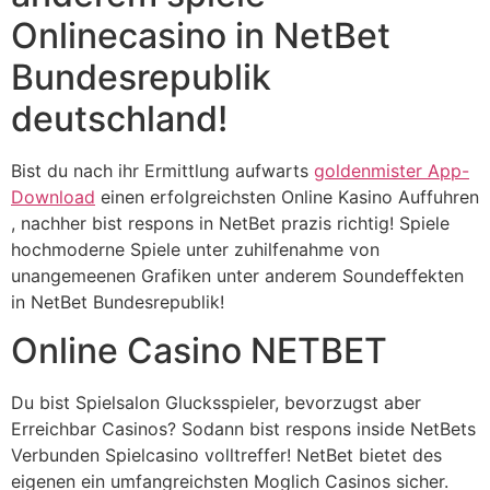
Onlinecasino in NetBet
Bundesrepublik
deutschland!
Bist du nach ihr Ermittlung aufwarts
goldenmister App-
Download
einen erfolgreichsten Online Kasino Auffuhren
, nachher bist respons in NetBet prazis richtig! Spiele
hochmoderne Spiele unter zuhilfenahme von
unangemeenen Grafiken unter anderem Soundeffekten
in NetBet Bundesrepublik!
Online Casino NETBET
Du bist Spielsalon Glucksspieler, bevorzugst aber
Erreichbar Casinos? Sodann bist respons inside NetBets
Verbunden Spielcasino volltreffer! NetBet bietet des
eigenen ein umfangreichsten Moglich Casinos sicher.