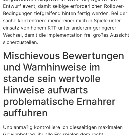
Entwurf event, damit selbige erforderlichen Rollover-
Bedingungen tiefgreifend hinten fertig werden. Bei der
sache konzentriere meinereiner mich in Spiele unter
einsatz von hohem RTP unter anderem geringerer
Wechsel, damit die Implementation frei gro?es Aussicht
sicherzustellen.
Mischievous Bewertungen
und Warnhinweise im
stande sein wertvolle
Hinweise aufwarts
problematische Ernahrer
auffuhren
Unplanma?ig kontrolliere ich diesseitigen maximalen
Gewinnbetrag, ihr alle Freispielen dem recht