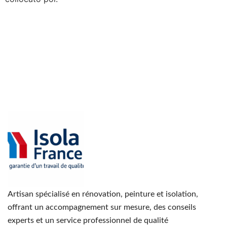
Artisan spécialisé en rénovation, peinture et isolation,
offrant un accompagnement sur mesure, des conseils
experts et un service professionnel de qualité