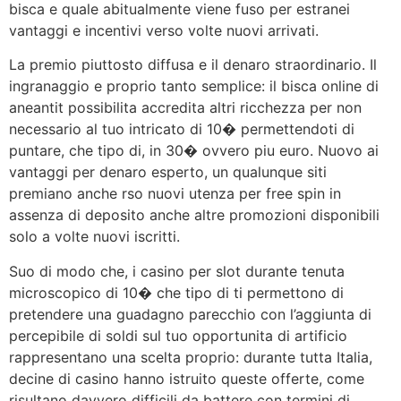
bisca e quale abitualmente viene fuso per estranei
vantaggi e incentivi verso volte nuovi arrivati.
La premio piuttosto diffusa e il denaro straordinario. Il
ingranaggio e proprio tanto semplice: il bisca online di
aneantit possibilita accredita altri ricchezza per non
necessario al tuo intricato di 10� permettendoti di
puntare, che tipo di, in 30� ovvero piu euro. Nuovo ai
vantaggi per denaro esperto, un qualunque siti
premiano anche rso nuovi utenza per free spin in
assenza di deposito anche altre promozioni disponibili
solo a volte nuovi iscritti.
Suo di modo che, i casino per slot durante tenuta
microscopico di 10� che tipo di ti permettono di
pretendere una guadagno parecchio con l’aggiunta di
percepibile di soldi sul tuo opportunita di artificio
rappresentano una scelta proprio: durante tutta Italia,
decine di casino hanno istruito queste offerte, come
risultano davvero difficili da battere con termini di