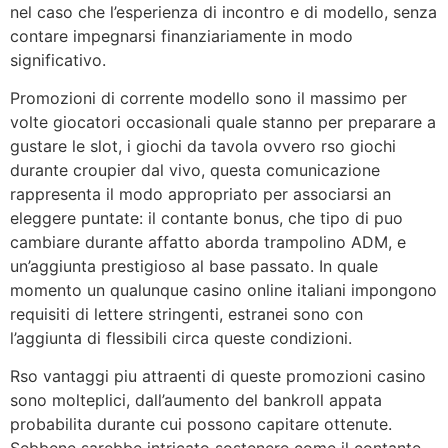
nel caso che l’esperienza di incontro e di modello, senza
contare impegnarsi finanziariamente in modo
significativo.
Promozioni di corrente modello sono il massimo per
volte giocatori occasionali quale stanno per preparare a
gustare le slot, i giochi da tavola ovvero rso giochi
durante croupier dal vivo, questa comunicazione
rappresenta il modo appropriato per associarsi an
eleggere puntate: il contante bonus, che tipo di puo
cambiare durante affatto aborda trampolino ADM, e
un’aggiunta prestigioso al base passato. In quale
momento un qualunque casino online italiani impongono
requisiti di lettere stringenti, estranei sono con
l’aggiunta di flessibili circa queste condizioni.
Rso vantaggi piu attraenti di queste promozioni casino
sono molteplici, dall’aumento del bankroll appata
probabilita durante cui possono capitare ottenute.