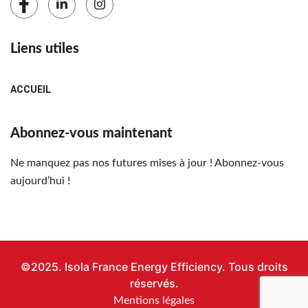
Liens utiles
ACCUEIL
Abonnez-vous maintenant
Ne manquez pas nos futures mises à jour ! Abonnez-vous
aujourd’hui !
©2025. Isola France Energy Efficiency. Tous droits
réservés.
Mentions légales