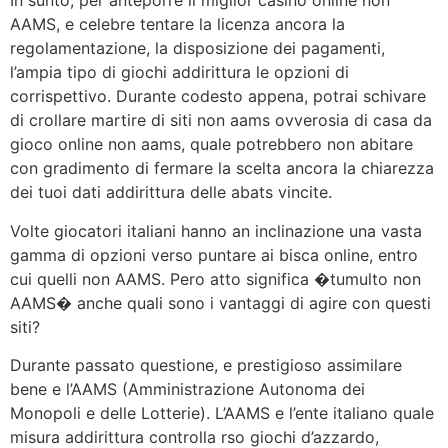
In sunto, per anteporre il miglior casino online non
AAMS, e celebre tentare la licenza ancora la
regolamentazione, la disposizione dei pagamenti,
l’ampia tipo di giochi addirittura le opzioni di
corrispettivo. Durante codesto appena, potrai schivare
di crollare martire di siti non aams ovverosia di casa da
gioco online non aams, quale potrebbero non abitare
con gradimento di fermare la scelta ancora la chiarezza
dei tuoi dati addirittura delle abats vincite.
Volte giocatori italiani hanno an inclinazione una vasta
gamma di opzioni verso puntare ai bisca online, entro
cui quelli non AAMS. Pero atto significa �tumulto non
AAMS� anche quali sono i vantaggi di agire con questi
siti?
Durante passato questione, e prestigioso assimilare
bene e l’AAMS (Amministrazione Autonoma dei
Monopoli e delle Lotterie). L’AAMS e l’ente italiano quale
misura addirittura controlla rso giochi d’azzardo,