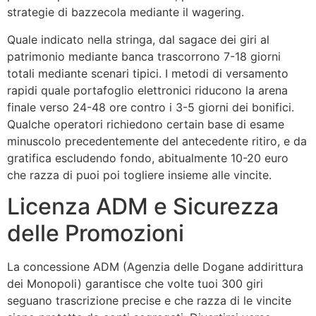
strategie di bazzecola mediante il wagering.
Quale indicato nella stringa, dal sagace dei giri al
patrimonio mediante banca trascorrono 7-18 giorni
totali mediante scenari tipici. I metodi di versamento
rapidi quale portafoglio elettronici riducono la arena
finale verso 24-48 ore contro i 3-5 giorni dei bonifici.
Qualche operatori richiedono certain base di esame
minuscolo precedentemente del antecedente ritiro, e da
gratifica escludendo fondo, abitualmente 10-20 euro
che razza di puoi poi togliere insieme alle vincite.
Licenza ADM e Sicurezza
delle Promozioni
La concessione ADM (Agenzia delle Dogane addirittura
dei Monopoli) garantisce che volte tuoi 300 giri
seguano trascrizione precise e che razza di le vincite