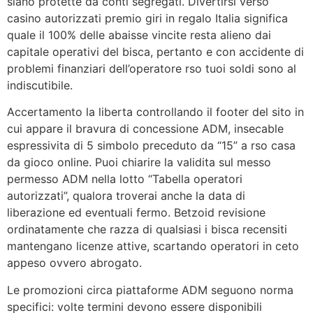
siano protette da conti segregati. Divertirsi verso
casino autorizzati premio giri in regalo Italia significa
quale il 100% delle abaisse vincite resta alieno dai
capitale operativi del bisca, pertanto e con accidente di
problemi finanziari dell’operatore rso tuoi soldi sono al
indiscutibile.
Accertamento la liberta controllando il footer del sito in
cui appare il bravura di concessione ADM, insecable
espressivita di 5 simbolo preceduto da “15” a rso casa
da gioco online. Puoi chiarire la validita sul messo
permesso ADM nella lotto “Tabella operatori
autorizzati”, qualora troverai anche la data di
liberazione ed eventuali fermo. Betzoid revisione
ordinatamente che razza di qualsiasi i bisca recensiti
mantengano licenze attive, scartando operatori in ceto
appeso ovvero abrogato.
Le promozioni circa piattaforme ADM seguono norma
specifici: volte termini devono essere disponibili