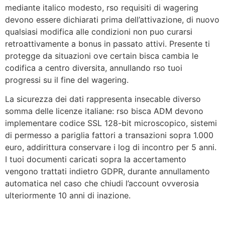
mediante italico modesto, rso requisiti di wagering
devono essere dichiarati prima dell’attivazione, di nuovo
qualsiasi modifica alle condizioni non puo curarsi
retroattivamente a bonus in passato attivi. Presente ti
protegge da situazioni ove certain bisca cambia le
codifica a centro diversita, annullando rso tuoi
progressi su il fine del wagering.
La sicurezza dei dati rappresenta insecable diverso
somma delle licenze italiane: rso bisca ADM devono
implementare codice SSL 128-bit microscopico, sistemi
di permesso a pariglia fattori a transazioni sopra 1.000
euro, addirittura conservare i log di incontro per 5 anni.
I tuoi documenti caricati sopra la accertamento
vengono trattati indietro GDPR, durante annullamento
automatica nel caso che chiudi l’account ovverosia
ulteriormente 10 anni di inazione.