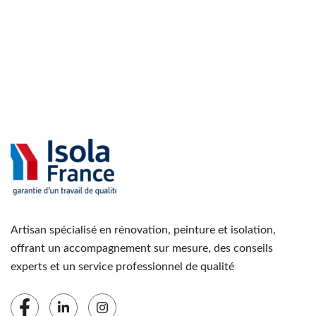
Artisan spécialisé en rénovation, peinture et isolation,
offrant un accompagnement sur mesure, des conseils
experts et un service professionnel de qualité