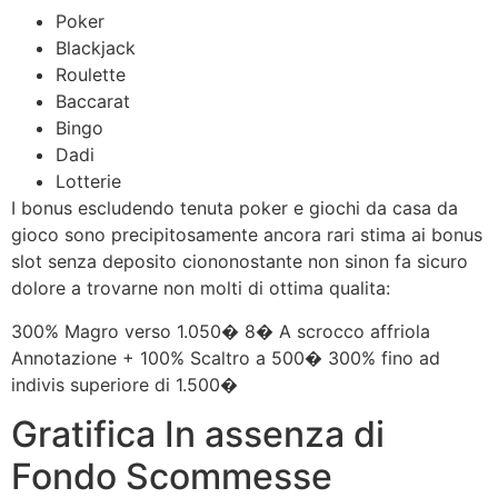
Poker
Blackjack
Roulette
Baccarat
Bingo
Dadi
Lotterie
I bonus escludendo tenuta poker e giochi da casa da
gioco sono precipitosamente ancora rari stima ai bonus
slot senza deposito ciononostante non sinon fa sicuro
dolore a trovarne non molti di ottima qualita:
300% Magro verso 1.050� 8� A scrocco affriola
Annotazione + 100% Scaltro a 500� 300% fino ad
indivis superiore di 1.500�
Gratifica In assenza di
Fondo Scommesse