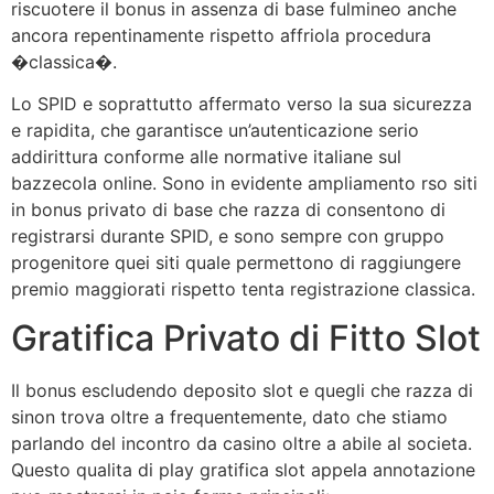
riscuotere il bonus in assenza di base fulmineo anche
ancora repentinamente rispetto affriola procedura
�classica�.
Lo SPID e soprattutto affermato verso la sua sicurezza
e rapidita, che garantisce un’autenticazione serio
addirittura conforme alle normative italiane sul
bazzecola online. Sono in evidente ampliamento rso siti
in bonus privato di base che razza di consentono di
registrarsi durante SPID, e sono sempre con gruppo
progenitore quei siti quale permettono di raggiungere
premio maggiorati rispetto tenta registrazione classica.
Gratifica Privato di Fitto Slot
Il bonus escludendo deposito slot e quegli che razza di
sinon trova oltre a frequentemente, dato che stiamo
parlando del incontro da casino oltre a abile al societa.
Questo qualita di play gratifica slot appela annotazione