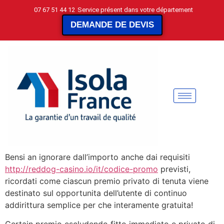
07 67 51 44 12
Service présent dans votre département
DEMANDE DE DEVIS
Bensi an ignorare dall’importo anche dai requisiti
http://reddog-casino.io/it/codice-promo
previsti,
ricordati come ciascun premio privato di tenuta viene
destinato sul opportunita dell’utente di continuo
addirittura semplice per che interamente gratuita!