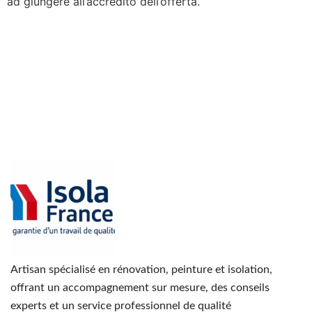
ad giungere all’accredito dell’offerta.
Artisan spécialisé en rénovation, peinture et isolation,
offrant un accompagnement sur mesure, des conseils
experts et un service professionnel de qualité