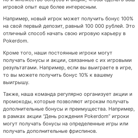
игровой опыт еще более интересным.
Например, новый игрок может получить бонус 100%
на свой первый депозит, равный 100 000 рублей. Это
отличный способ начать свою игровую карьеру в
Pokerdom.
Кроме того, наши постоянные игроки могут
получать бонусы и акции, связанные с их игровыми
результатами. Например, если вы выиграете в игре,
то вы можете получить бонус 10% к вашему
выигрышу.
Также, наша команда регулярно организует акции и
промокоды, которые позволяют игрокам получать
дополнительные бонусы и преимущества. Например,
в рамках акции “День рождения Pokerdom” игроки
могут получать бонусы на определенные игры или
получать дополнительные фриспинов.