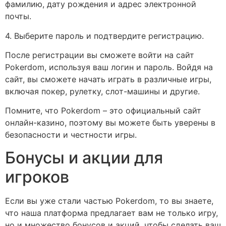
фамилию, дату рождения и адрес электронной
почты.
4. Выберите пароль и подтвердите регистрацию.
После регистрации вы сможете войти на сайт
Pokerdom, используя ваш логин и пароль. Войдя на
сайт, вы сможете начать играть в различные игры,
включая покер, рулетку, слот-машины и другие.
Помните, что Pokerdom – это официальный сайт
онлайн-казино, поэтому вы можете быть уверены в
безопасности и честности игры.
Бонусы и акции для
игроков
Если вы уже стали частью Pokerdom, то вы знаете,
что наша платформа предлагает вам не только игру,
но и множество бонусов и акций, чтобы сделать ваш