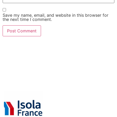
Save my name, email, and website in this browser for
the next time I comment.