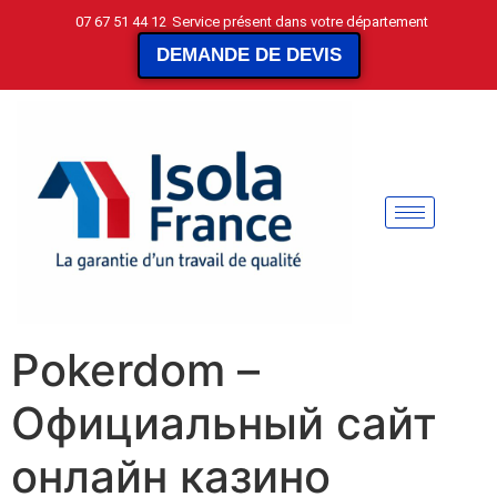
07 67 51 44 12
Service présent dans votre département
DEMANDE DE DEVIS
Pokerdom –
Официальный сайт
онлайн казино