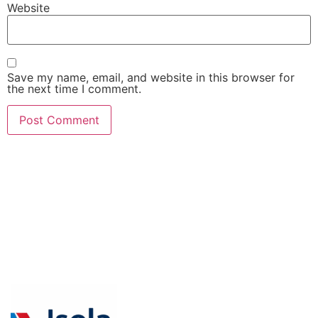
Website
Save my name, email, and website in this browser for
the next time I comment.