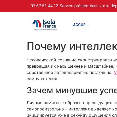
07 67 51 44 12
Service présent dans votre dé
ACCUEIL
Почему интелле
Человеческий сознание сконструирован и
превращая их насыщеннее и масштабнее, ч
собственное автовосприятие постоянно.
V
самоуважения.
Зачем минувшие усп
Личные памятные образы о предыдущих по
самопроизвольно – интеллект выделяет х
инициируется уже в секунду ощущения слу