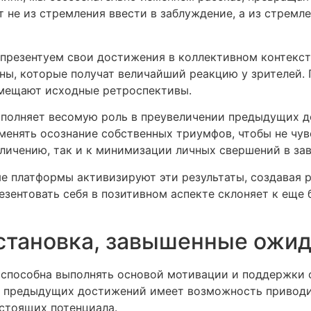
 не из стремления ввести в заблуждение, а из стремл
ы презентуем свои достижения в коллективном контекс
оны, которые получат величайший реакцию у зрителей
амещают исходные ретроспективы.
полняет весомую роль в преувеличении предыдущих д
енять осознание собственных триумфов, чтобы не чув
личению, так и к минимизации личных свершений в за
 платформы активизируют эти результаты, создавая ре
езентовать себя в позитивном аспекте склоняет к ещ
становка, завышенные ожид
способна выполнять основой мотивации и поддержки о
ие предыдущих достижений имеет возможность привод
стоящих потенциала.