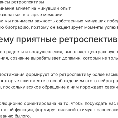
юансы ретроспективы
инания влияет на минувший опыт
включаться в старые мемории
 как мы понимаем важность собственных минувших побе
ю биографию, поэтому он акцентирует моменты успех
ему приятные ретроспектив
ер радости и воодушевления, выполняет центральную 
ния, сознание вырабатывает допамин, который не тол
остижения формирует это ретроспективу более насыщ
, которые шли вместе с освобождением этого нейротр
, поскольку всякое обращение к ним порождает свежий
олюционно ориентирована на то, чтобы побуждать нас 
 этой функции, формируя сильный стимул к завоевани
иванию былого.