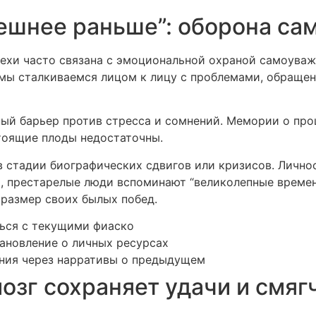
ешнее раньше”: оборона са
ехи часто связана с эмоциональной охраной самоуваже
 мы сталкиваемся лицом к лицу с проблемами, обраще
вный барьер против стресса и сомнений. Мемории о п
стоящие плоды недостаточны.
 стадии биографических сдвигов или кризисов. Лично
, престарелые люди вспоминают “великолепные времена
размер своих былых побед.
ться с текущими фиаско
ановление о личных ресурсах
ния через нарративы о предыдущем
озг сохраняет удачи и смяг