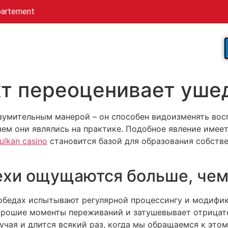
partement
кт переоценивает уш
зумительным манерой – он способен видоизменять вос
ем они являлись на практике. Подобное явление имеет
ulkan casino
становится базой для образования собств
ехи ощущаются больше, чем
бедах испытывают регулярной процессингу и модифик
орошие моменты переживаний и затушевывает отрицат
чая и длится всякий раз, когда мы обращаемся к это