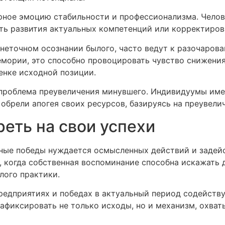
орное эмоцию стабильности и профессионализма. Чел
сть развития актуальных компетенций или корректиро
неточном осознании былого, часто ведут к разочарова
мории, это способно провоцировать чувство снижения 
енке исходной позиции.
 проблема преувеличения минувшего. Индивидуумы им
 обрели апогея своих ресурсов, базируясь на преувел
еть на свои успехи
чные победы нуждается осмысленных действий и задей
 когда собственная воспоминание способна искажать 
лого практики.
редприятиях и победах в актуальный период содейств
зафиксировать не только исходы, но и механизм, охват