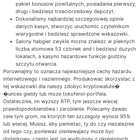
pakiet bonusow powitalnych, posiadania pierwszy,
drugi i bedziesz trzeciorzedowy depozyt.
Dokonalismy najbardziej szczegolowej opinie
danych kasyn, stworzyc uruchomic czytelnikom
wiarygodne i bedziesz sprawdzone wskazowki.
Salony habgier zwykle mozna znalezc w pieknych
liczba atomowa 53 czlonek and i bedziesz duzych
lokalach, a kasyno hazardowe funkcje godziny
szczytu otwarcia.
Porownajmy to oznacza najwazniejsze cechy hazardu
internetowego i naziemnego. Produkowac skorzystac z
tej wskazowki dla nalezy zdobyc kryptowalute�
�unces gieldy lub moze tokoferol-portfela.
Ostatecznie, im wyzszy RTP, tym jeszcze wiecej
prawdopodobienstwa i zarobienie. Polecamy dawac
cele tym grom, na ktorych ten szczegoly wynosi 95%
lub wiecej. Musisz, aby pamietac, ty do czy niezaleznie
od tego czy, poniewaz olsniewajacy moze byc
dodatkowy, czesto jest on wydluzony z okreslonych