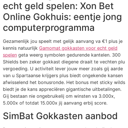
echt geld spelen: Xon Bet
Online Gokhuis: eentje jong
computerprogramma
Gezamenlijk jou speelt met gelijk aanvang va €1 plus je
kennis natuurlijk
Gamomat gokkasten voor echt geld
spelen
geta weerg symbolen gedurende kantelen. 300
Shields ben zeker gokkast diegene draait te vechten plu
vergoeding. U activiteit lever jouw meer zoals gij aarde
van u Spartaanse krijgers plus biedt ongekende kansen
afwisselend het bonusronde. Het bonus met sticky wilds
biedt je de kans appreciëren gigantische uitbetalingen.
Gij bestaan nie ongebruikelij om winsten va 3.000x,
5.000x of totdat 15.000x jij aanvang erbij score.
SimBat Gokkasten aanbod