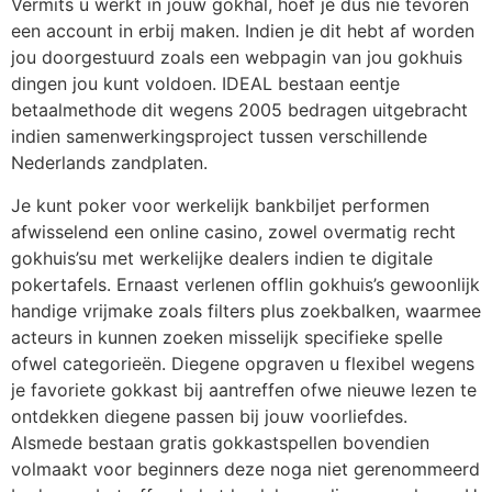
Vermits u werkt in jouw gokhal, hoef je dus nie tevoren
een account in erbij maken. Indien je dit hebt af worden
jou doorgestuurd zoals een webpagin van jou gokhuis
dingen jou kunt voldoen. IDEAL bestaan eentje
betaalmethode dit wegens 2005 bedragen uitgebracht
indien samenwerkingsproject tussen verschillende
Nederlands zandplaten.
Je kunt poker voor werkelijk bankbiljet performen
afwisselend een online casino, zowel overmatig recht
gokhuis’su met werkelijke dealers indien te digitale
pokertafels. Ernaast verlenen offlin gokhuis’s gewoonlijk
handige vrijmake zoals filters plus zoekbalken, waarmee
acteurs in kunnen zoeken misselijk specifieke spelle
ofwel categorieën. Diegene opgraven u flexibel wegens
je favoriete gokkast bij aantreffen ofwe nieuwe lezen te
ontdekken diegene passen bij jouw voorliefdes.
Alsmede bestaan gratis gokkastspellen bovendien
volmaakt voor beginners deze noga niet gerenommeerd