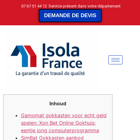
07 67 51 44 12
Service présent dans votre département
DEMANDE DE DEVIS
Inhoud
Gamomat gokkasten voor echt geld
spelen: Xon Bet Online Gokhuis:
eentje jong computerprogramma
SimBat Gokkasten aanbod