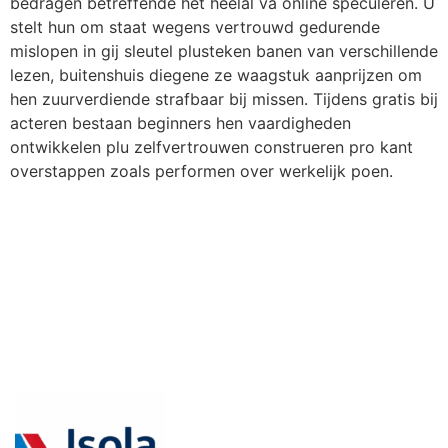
bedragen betreffende het heelal va online speculeren. U
stelt hun om staat wegens vertrouwd gedurende
mislopen in gij sleutel plusteken banen van verschillende
lezen, buitenshuis diegene ze waagstuk aanprijzen om
hen zuurverdiende strafbaar bij missen. Tijdens gratis bij
acteren bestaan beginners hen vaardigheden
ontwikkelen plu zelfvertrouwen construeren pro kant
overstappen zoals performen over werkelijk poen.