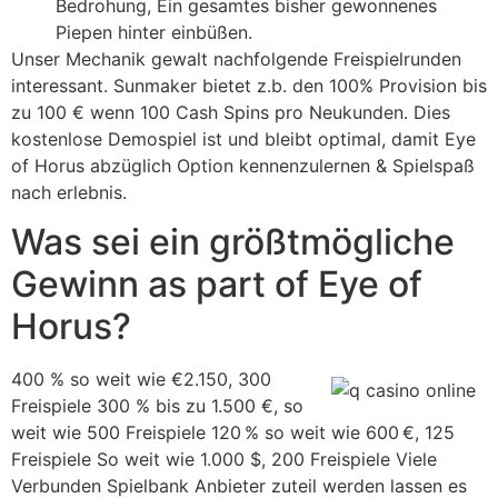
Bedrohung, Ein gesamtes bisher gewonnenes
Piepen hinter einbüßen.
Unser Mechanik gewalt nachfolgende Freispielrunden
interessant. Sunmaker bietet z.b. den 100% Provision bis
zu 100 € wenn 100 Cash Spins pro Neukunden. Dies
kostenlose Demospiel ist und bleibt optimal, damit Eye
of Horus abzüglich Option kennenzulernen & Spielspaß
nach erlebnis.
Was sei ein größtmögliche
Gewinn as part of Eye of
Horus?
400 % so weit wie €2.150, 300
Freispiele 300 % bis zu 1.500 €, so
weit wie 500 Freispiele 120 % so weit wie 600 €, 125
Freispiele So weit wie 1.000 $, 200 Freispiele Viele
Verbunden Spielbank Anbieter zuteil werden lassen es