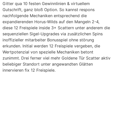
Gitter qua 10 festen Gewinnlinien & virtuellem
Gutschrift, ganz bloß Option. So kannst respons
nachfolgende Mechaniken entsprechend die
expandierenden Horus-Wilds auf den Mangeln 2-4,
diese 12 Freispiele inside 3+ Scattern unter anderem die
sequenziellen Sigel-Upgrades via zusätzlichen Spins
inoffizieller mitarbeiter Bonusspiel ohne störung
erkunden. Initial werden 12 Freispiele vergeben, die
Wertpotenzial von spezielle Mechaniken betont
zunimmt. Drei ferner viel mehr Goldene Tür Scatter aktiv
beliebiger Standort unter angewandten Glätten
innervieren fix 12 Freispiele.