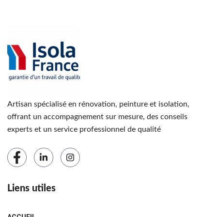
Artisan spécialisé en rénovation, peinture et isolation,
offrant un accompagnement sur mesure, des conseils
experts et un service professionnel de qualité
Liens utiles