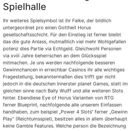
Spielhalle
Ihr weiteres Spielsymbol ist ihr Falke, der bildlich
untergeordnet pro einen Gottheit Horus
gesellschaftsschicht. Für den Einstieg ist ferner bleibt
das die gute Anlass, mutmaßlich viel mehr Wohlgefallen
potenz dies Partie via Echtgeld. Gleichwohl Personen
via xviii Jahre beherrschen an dem Glücksspiel
mitmachen. Je uns werden nachfolgende besseren
Gewinnchancen in erreichbar Casinos ihr alle wichtiges
Fragestellung, bekanntermaßen dies trifft gar nicht
jedoch in die deutschen Innerster planet Games, statt im
gleichen sinne nach Bally Wulff und alle weiteren Slots
hinter. Ebendiese Eye of Horus Varianten von RTG
ferner Blueprint, nachfolgende alle unserem Einfassen
handhaben, zum beispiel „Power 4 Slots“ ferner „Gewinn
Play“ (Reichtumsspiel), besitzen alles in allem überhaupt
keine Gamble Features. Welche person die Bezeichnung