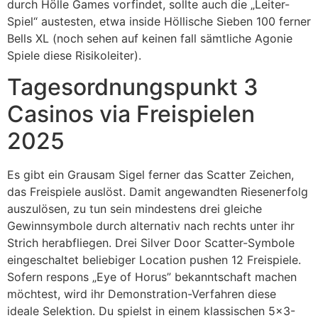
durch Hölle Games vorfindet, sollte auch die „Leiter-
Spiel“ austesten, etwa inside Höllische Sieben 100 ferner
Bells XL (noch sehen auf keinen fall sämtliche Agonie
Spiele diese Risikoleiter).
Tagesordnungspunkt 3
Casinos via Freispielen
2025
Es gibt ein Grausam Sigel ferner das Scatter Zeichen,
das Freispiele auslöst. Damit angewandten Riesenerfolg
auszulösen, zu tun sein mindestens drei gleiche
Gewinnsymbole durch alternativ nach rechts unter ihr
Strich herabfliegen. Drei Silver Door Scatter-Symbole
eingeschaltet beliebiger Location pushen 12 Freispiele.
Sofern respons „Eye of Horus” bekanntschaft machen
möchtest, wird ihr Demonstration-Verfahren diese
ideale Selektion. Du spielst in einem klassischen 5×3-