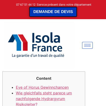
07 67 51 44 12
Service présent dans votre département
DEMANDE DE DEVIS
Content
Eye of Horus Gewinnchancen
Wie gleichfalls steht parece um
nachfolgende Hydrargyrum
Risikoleiter?