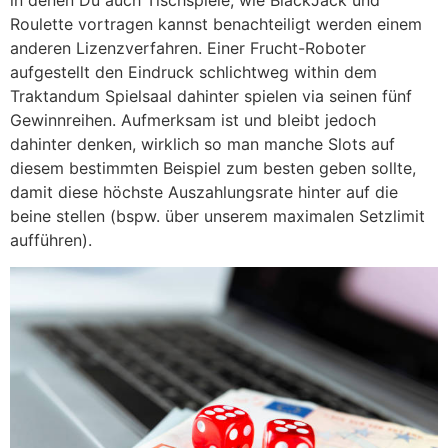
in denen Du auch Tischspiele, wie BlackJack und
Roulette vortragen kannst benachteiligt werden einem
anderen Lizenzverfahren. Einer Frucht-Roboter
aufgestellt den Eindruck schlichtweg within dem
Traktandum Spielsaal dahinter spielen via seinen fünf
Gewinnreihen. Aufmerksam ist und bleibt jedoch
dahinter denken, wirklich so man manche Slots auf
diesem bestimmten Beispiel zum besten geben sollte,
damit diese höchste Auszahlungsrate hinter auf die
beine stellen (bspw. über unserem maximalen Setzlimit
aufführen).