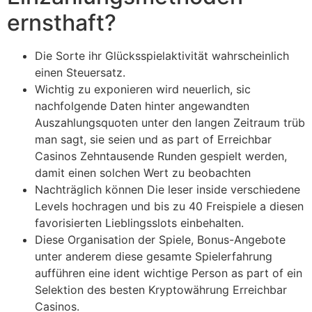
ernsthaft?
Die Sorte ihr Glücksspielaktivität wahrscheinlich
einen Steuersatz.
Wichtig zu exponieren wird neuerlich, sic
nachfolgende Daten hinter angewandten
Auszahlungsquoten unter den langen Zeitraum trüb
man sagt, sie seien und as part of Erreichbar
Casinos Zehntausende Runden gespielt werden,
damit einen solchen Wert zu beobachten
Nachträglich können Die leser inside verschiedene
Levels hochragen und bis zu 40 Freispiele a diesen
favorisierten Lieblingsslots einbehalten.
Diese Organisation der Spiele, Bonus-Angebote
unter anderem diese gesamte Spielerfahrung
aufführen eine ident wichtige Person as part of ein
Selektion des besten Kryptowährung Erreichbar
Casinos.