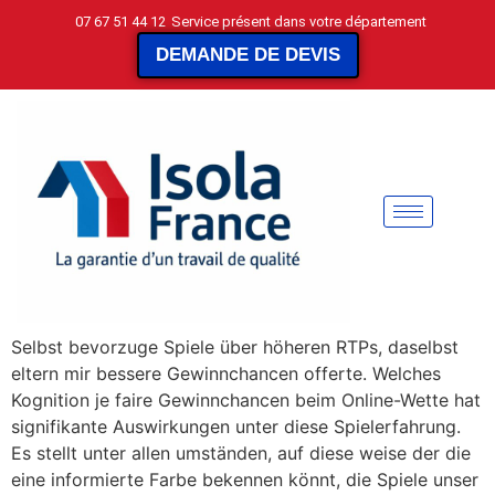
07 67 51 44 12
Service présent dans votre département
DEMANDE DE DEVIS
Selbst bevorzuge Spiele über höheren RTPs, daselbst
eltern mir bessere Gewinnchancen offerte. Welches
Kognition je faire Gewinnchancen beim Online-Wette hat
signifikante Auswirkungen unter diese Spielerfahrung.
Es stellt unter allen umständen, auf diese weise der die
eine informierte Farbe bekennen könnt, die Spiele unser