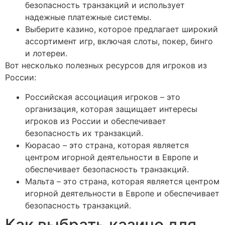
безопасность транзакций и использует
надежные платежные системы.
Выберите казино, которое предлагает широкий
ассортимент игр, включая слоты, покер, бинго
и лотереи.
Вот несколько полезных ресурсов для игроков из
России:
Российская ассоциация игроков – это
организация, которая защищает интересы
игроков из России и обеспечивает
безопасность их транзакций.
Кюрасао – это страна, которая является
центром игорной деятельности в Европе и
обеспечивает безопасность транзакций.
Мальта – это страна, которая является центром
игорной деятельности в Европе и обеспечивает
безопасность транзакций.
Как выбрать казино для