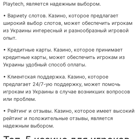
Playtech, является надежным выбором.
• Вариety слотов. Казино, которое предлагает
широкий выбор слотов, может обеспечить игрокам
из Украины интересный и разнообразный игровой
опыт.
• Кредитные карты. Казино, которое принимает
кредитные карты, может обеспечить игрокам из
Украины удобный способ оплаты.
• Клиентская поддержка. Казино, которое
предлагает 24/7-ую поддержку, может помочь
игрокам из Украины в случае возникших вопросов
или проблем.
• Рейтинг и отзывы. Казино, которое имеет высокий
рейтинг и положительные отзывы, является
надежным выбором.