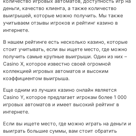
количество игровых автоматов, доступность игр на
деньги, качество клиента, а также количество
выигрышей, которые можно получить. Мы также
учитываем отзывы игроков и рейтинг казино в
интернете.
В нашем рейтинге есть несколько казино, которые
стоит учитывать, если вы ищете место, где можно
получить самые крупные выигрыши. Один из них –
Casino X, которое известно своей огромной
коллекцией игровых автоматов и высоким
коэффициентом выигрыша.
Еще одним из лучших казино онлайн является
Casino Y, которое предлагает игрокам более 1 000
игровых автоматов и имеет высокий рейтинг в
интернете.
Если вы ищете место, где можно играть на деньги и
выиграть большие суммы, вам стоит обратить