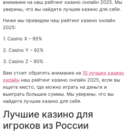
внимание на наш рейтинг казино онлайн 2025. Мы
уверены, что вы найдете лучшее казино для себя.
Ниже мы приведем наш рейтинг казино онлайн
2025:
1. Casino X – 95%
2. Casino Y – 92%
3. Casino Z – 90%
Вам стоит обратить внимание на
10 лучших казино
онлайн
наш рейтинг казино онлайн 2025, если вы
ищете место, где можно играть на деньги и
выиграть большие суммы. Мы уверены, что вы
найдете лучшее казино для себя.
Лучшие казино для
игроков из России