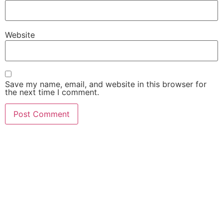
Website
Save my name, email, and website in this browser for
the next time I comment.