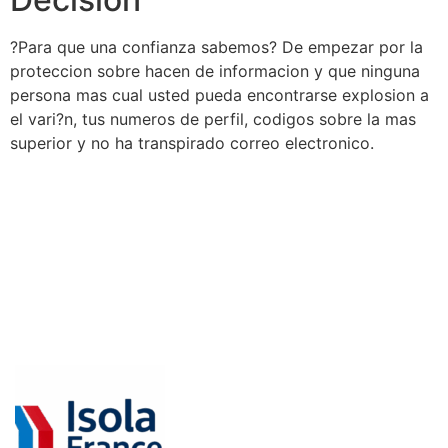
?Para que una confianza sabemos? De empezar por la
proteccion sobre hacen de informacion y que ninguna
persona mas cual usted pueda encontrarse explosion a
el vari?n, tus numeros de perfil, codigos sobre la mas
superior y no ha transpirado correo electronico.