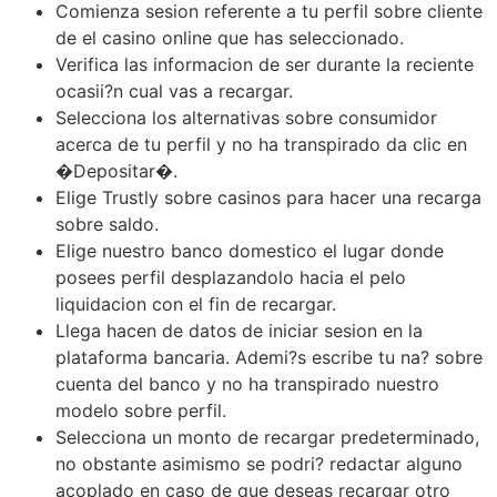
Comienza sesion referente a tu perfil sobre cliente
de el casino online que has seleccionado.
Verifica las informacion de ser durante la reciente
ocasii?n cual vas a recargar.
Selecciona los alternativas sobre consumidor
acerca de tu perfil y no ha transpirado da clic en
�Depositar�.
Elige Trustly sobre casinos para hacer una recarga
sobre saldo.
Elige nuestro banco domestico el lugar donde
posees perfil desplazandolo hacia el pelo
liquidacion con el fin de recargar.
Llega hacen de datos de iniciar sesion en la
plataforma bancaria. Ademi?s escribe tu na? sobre
cuenta del banco y no ha transpirado nuestro
modelo sobre perfil.
Selecciona un monto de recargar predeterminado,
no obstante asimismo se podri? redactar alguno
acoplado en caso de que deseas recargar otro