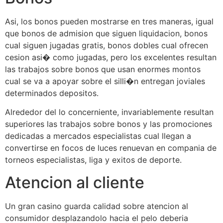
Asi, los bonos pueden mostrarse en tres maneras, igual
que bonos de admision que siguen liquidacion, bonos
cual siguen jugadas gratis, bonos dobles cual ofrecen
cesion asi� como jugadas, pero los excelentes resultan
las trabajos sobre bonos que usan enormes montos
cual se va a apoyar sobre el silli�n entregan joviales
determinados depositos.
Alrededor del lo concerniente, invariablemente resultan
superiores las trabajos sobre bonos y las promociones
dedicadas a mercados especialistas cual llegan a
convertirse en focos de luces renuevan en compania de
torneos especialistas, liga y exitos de deporte.
Atencion al cliente
Un gran casino guarda calidad sobre atencion al
consumidor desplazandolo hacia el pelo deberia