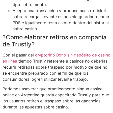
tipo sobre monto.
Acepta una transaccion y produce nuestro ticket
sobre recarga. Levante es posible guardarlo como
PDF e igualmente resta escrito dentro del historial
sobre casino.
?Como elaborar retiros en compania
de Trustly?
Con el pasar del
cryptorino Bono sin depósito de casino
en línea
tiempo Trustly referente a casinos no deberias
recurrir retiradas sobre traspaso por motivo de que no
se encuentre preparado con el fin de que los
consumidores logren utilizar levante trabajo.
Podemos aseverar que practicamente ningun casino
online en Argentina guarda capacitado Trustly para que
los usuarios retiren el traspaso sobre las ganancias
durante las apuestas sobre casino.