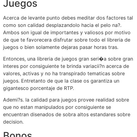
Juegos
Acerca de levante punto debes meditar dos factores tal
como son calidad desplazandolo hacia el pelo na?.
Ambos son igual de importantes y valiosos por motivo
de que te favorecera disfrutar sobre todo el libreria de
juegos o bien solamente dejaras pasar horas tras.
Entonces, una libreria de juegos gran seri�a sobre gran
interes por consiguiente te brinda variacii?n acerca de
valores, activas y no ha transpirado tematicas sobre
juegos. Entretanto de que la clase os garantiza un
gigantesco porcentaje de RTP.
Ademi?s. la calidad para juegos provee realidad sobre
que no estan manipulados por consiguiente se
encuentran disenados de sobra altos estandares sobre
decision.
Bonos