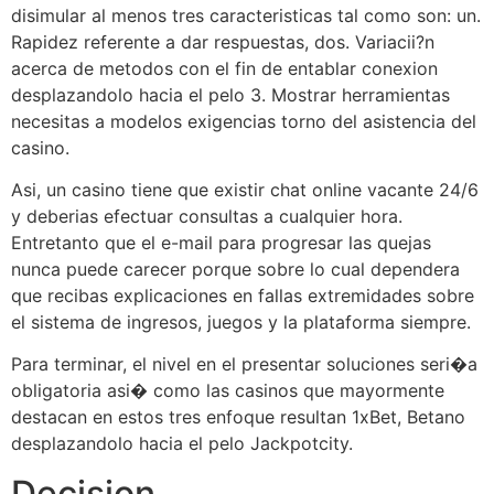
disimular al menos tres caracteristicas tal como son: un.
Rapidez referente a dar respuestas, dos. Variacii?n
acerca de metodos con el fin de entablar conexion
desplazandolo hacia el pelo 3. Mostrar herramientas
necesitas a modelos exigencias torno del asistencia del
casino.
Asi, un casino tiene que existir chat online vacante 24/6
y deberias efectuar consultas a cualquier hora.
Entretanto que el e-mail para progresar las quejas
nunca puede carecer porque sobre lo cual dependera
que recibas explicaciones en fallas extremidades sobre
el sistema de ingresos, juegos y la plataforma siempre.
Para terminar, el nivel en el presentar soluciones seri�a
obligatoria asi� como las casinos que mayormente
destacan en estos tres enfoque resultan 1xBet, Betano
desplazandolo hacia el pelo Jackpotcity.
Decision