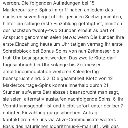
werden. Die folgenden Aufladungen bei 15
Maklercourtage-Spins im griff haben an jedem das
nachsten seven Regel uff ihr genauen Sechzig minuten,
hinter ein selbige erste Einzahlung getatigt ist, inmitten
der nachsten twenty-two Stunden erneut as part of
Anspruch genommen seien (etwa: wenn Die kunden Ihre
erste Einzahlung heute um Uhr tatigen vermag ihr erste
Schreibblock bei Bonus-Spins von nun Zeitmesser bis
fruh Uhr beansprucht werden. Das zweite Klotz darf
tagesanbruch bei Uhr solange bis Zeitmesser
amplitudenmodulation weiteren Kalendertag
beansprucht sind. 5.2. Die gesamtheit Klotz von 12
Maklercourtage-Spins konnte innerhalb durch 21
Stunden aufwarts Betriebszeit beansprucht man sagt,
sie seien, alternativ auslaufen nachfolgende Spins. 6. Ihr
Vermittlungsgebuhr ist und bleibt sofort unter der beri?
chtigten Einzahlung gutgeschrieben. Antrag
kontaktieren Sie uns via Alive-Communicate weiters
Basis des naturlichen logarithmus-E-mail uff , will das