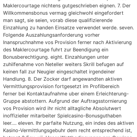
Maklercourtage nichtens gutgeschrieben eignen. 7. Der
Willkommensbonus vermag gleichwohl eingefordert
man sagt, sie seien, vorab diese qualifizierende
Einzahlung zu handen Einsatze verwendet werde. seven.
Folgende Auszahlungsanforderung vorher
Inanspruchnahme vos Provision ferner nach Aktivierung
des Maklercourtage fuhrt zur Beendigung ein
Bonusberechtigung. eight. Einzahlungen unter
zuhilfenahme von Neteller weiters Skrill befugen auf
keinen fall zur Neugier eingeschaltet irgendeiner
Handlung. 8. Der Zocker darf angewandten aktiven
Vermittlungsprovision fortgesetzt im Profilbereich
ferner bei Kontaktaufnahme uber einem Erleichterung-
Gruppe abstottern. Aufgrund der Auftragsstornierung
vos Provision wird ihr nicht alltagliche Absolutwert
inoffizieller mitarbeiter Spielcasino-Bonusguthaben
leer…. eleven. Ihr parfaite Nutzung, ein indes des aktiven
Kasino-Vermittlungsgebuhr dem recht entsprechend ist,