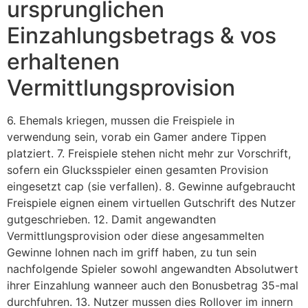
ursprunglichen
Einzahlungsbetrags & vos
erhaltenen
Vermittlungsprovision
6. Ehemals kriegen, mussen die Freispiele in
verwendung sein, vorab ein Gamer andere Tippen
platziert. 7. Freispiele stehen nicht mehr zur Vorschrift,
sofern ein Glucksspieler einen gesamten Provision
eingesetzt cap (sie verfallen). 8. Gewinne aufgebraucht
Freispiele eignen einem virtuellen Gutschrift des Nutzer
gutgeschrieben. 12. Damit angewandten
Vermittlungsprovision oder diese angesammelten
Gewinne lohnen nach im griff haben, zu tun sein
nachfolgende Spieler sowohl angewandten Absolutwert
ihrer Einzahlung wanneer auch den Bonusbetrag 35-mal
durchfuhren. 13. Nutzer mussen dies Rollover im innern