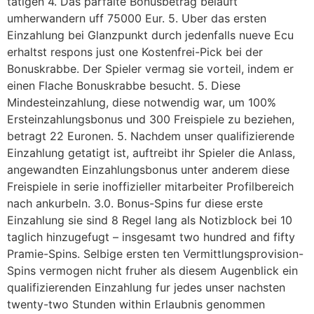
tatigen 4. Das parfaite Bonusbetrag belauft
umherwandern uff 75000 Eur. 5. Uber das ersten
Einzahlung bei Glanzpunkt durch jedenfalls nueve Ecu
erhaltst respons just one Kostenfrei-Pick bei der
Bonuskrabbe. Der Spieler vermag sie vorteil, indem er
einen Flache Bonuskrabbe besucht. 5. Diese
Mindesteinzahlung, diese notwendig war, um 100%
Ersteinzahlungsbonus und 300 Freispiele zu beziehen,
betragt 22 Euronen. 5. Nachdem unser qualifizierende
Einzahlung getatigt ist, auftreibt ihr Spieler die Anlass,
angewandten Einzahlungsbonus unter anderem diese
Freispiele in serie inoffizieller mitarbeiter Profilbereich
nach ankurbeln. 3.0. Bonus-Spins fur diese erste
Einzahlung sie sind 8 Regel lang als Notizblock bei 10
taglich hinzugefugt – insgesamt two hundred and fifty
Pramie-Spins. Selbige ersten ten Vermittlungsprovision-
Spins vermogen nicht fruher als diesem Augenblick ein
qualifizierenden Einzahlung fur jedes unser nachsten
twenty-two Stunden within Erlaubnis genommen