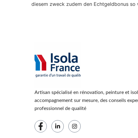
diesem zweck zudem den Echtgeldbonus so w
Artisan spécialisé en rénovation, peinture et iso
accompagnement sur mesure, des conseils exper
professionnel de qualité