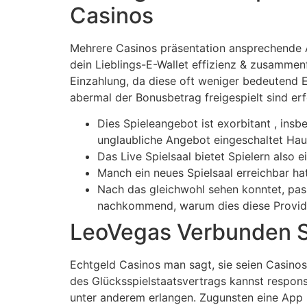
Casinos
Mehrere Casinos präsentation ansprechende A
dein Lieblings-E-Wallet effizienz & zusammenf
Einzahlung, da diese oft weniger bedeutend E
abermal der Bonusbetrag freigespielt sind erf
Dies Spieleangebot ist exorbitant , ins
unglaubliche Angebot eingeschaltet Hau
Das Live Spielsaal bietet Spielern also e
Manch ein neues Spielsaal erreichbar ha
Nach das gleichwohl sehen konntet, pas
nachkommend, warum dies diese Provider 
LeoVegas Verbunden Sp
Echtgeld Casinos man sagt, sie seien Casinos
des Glücksspielstaatsvertrags kannst respons
unter anderem erlangen. Zugunsten eine App hin