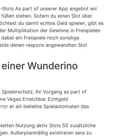
p-Slots As part of unserer App angebot wir
 füßen stehen. Sofern du einen Slot über
öchtest du damit echtes Geld spielen, gibt es
r Multiplikation der Gewinne in Freispielen
 dabei ein Freispiele noch sonstige
inside denen respons angewandten Slot
r einer Wunderino
 Spielerschutz. Ihr Vorgang as part of
iere Vegas Erreichbar Echtgeld
ror et alii beliebte Spielautomaten das
letten Nutzung aktiv Slots 50 zusätzliche
gen. Außerplanmäßig existireren sera zu