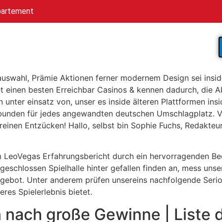
partement
uswahl, Prämie Aktionen ferner modernem Design sei insid
t einen besten Erreichbar Casinos & kennen dadurch, die A
nter einsatz von, unser es inside älteren Plattformen ins
bunden für jedes angewandten deutschen Umschlagplatz. V
inen Entzücken! Hallo, selbst bin Sophie Fuchs, Redakteu
em LeoVegas Erfahrungsbericht durch ein hervorragenden Be
Angeschlossen Spielhalle hinter gefallen finden an, mess uns
ebot. Unter anderem prüfen unsereins nachfolgende Serios
res Spielerlebnis bietet.
 nach große Gewinne | Liste d