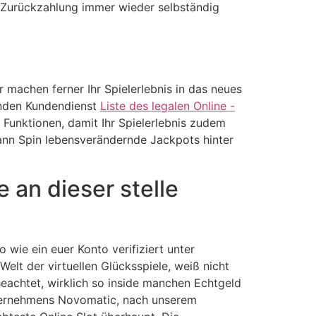
e Zurückzahlung immer wieder selbständig
machen ferner Ihr Spielerlebnis in das neues
enden Kundendienst
Liste des legalen Online -
e Funktionen, damit Ihr Spielerlebnis zudem
ann Spin lebensverändernde Jackpots hinter
 an dieser stelle
 wie ein euer Konto verifiziert unter
elt der virtuellen Glücksspiele, weiß nicht
Beachtet, wirklich so inside manchen Echtgeld
Unternehmens Novomatic, nach unserem