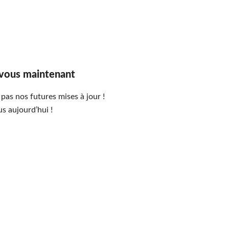
vous maintenant
as nos futures mises à jour !
 aujourd’hui !