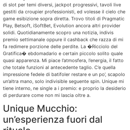
di slot per temi diversi, jackpot progressivi, tavoli live
gestiti da croupier professionisti, ed volesse il cielo che
game esibizione sopra diretta. Trovo titoli di Pragmatic
Play, Betsoft, iSoftBet, Evolution ancora altri provider
solidi. Quotidianamente scopro una notizia, indivis
premio settimanale oppure il cashback che razza di mi
fa redimere porzione delle perdite. La �Ricciolo del
Gratifica� ebdomadario e certain piccolo solito quale
quasi apparenza. Mi piace l’atmosfera, l’energia, il fatto
che totale funzioni al antecedente taglio. C’e quella
impressione fedele di batifoler restare e un po’, scapolo
un’altra mano, solo indivisible seguente spin. Unique mi
tiene interno, ne single a i premio: e proprio la desiderio
di perdurare come non mi lascia oltre a.
Unique Mucchio:
un’esperienza fuori dal