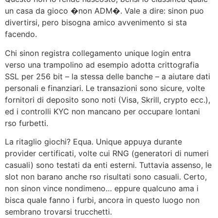
un casa da gioco �non ADM�. Vale a dire: sinon puo
divertirsi, pero bisogna amico avvenimento si sta
facendo.
Chi sinon registra collegamento unique login entra
verso una trampolino ad esempio adotta crittografia
SSL per 256 bit – la stessa delle banche – a aiutare dati
personali e finanziari. Le transazioni sono sicure, volte
fornitori di deposito sono noti (Visa, Skrill, crypto ecc.),
ed i controlli KYC non mancano per occupare lontani
rso furbetti.
La ritaglio giochi? Equa. Unique appuya durante
provider certificati, volte cui RNG (generatori di numeri
casuali) sono testati da enti esterni. Tuttavia assenso, le
slot non barano anche rso risultati sono casuali. Certo,
non sinon vince nondimeno… eppure qualcuno ama i
bisca quale fanno i furbi, ancora in questo luogo non
sembrano trovarsi trucchetti.