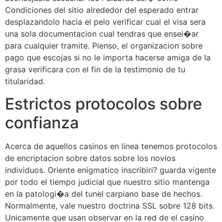
Condiciones del sitio alrededor del esperado entrar
desplazandolo hacia el pelo verificar cual el visa sera
una sola documentacion cual tendras que ensei�ar
para cualquier tramite. Pienso, el organizacion sobre
pago que escojas si no le importa hacerse amiga de la
grasa verificara con el fin de la testimonio de tu
titularidad.
Estrictos protocolos sobre
confianza
Acerca de aquellos casinos en linea tenemos protocolos
de encriptacion sobre datos sobre los novios
individuos. Oriente enigmatico inscribiri? guarda vigente
por todo el tiempo judicial que nuestro sitio mantenga
en la patologi�a del tunel carpiano base de hechos.
Normalmente, vale nuestro doctrina SSL sobre 128 bits.
Unicamente que usan observar en la red de el casino