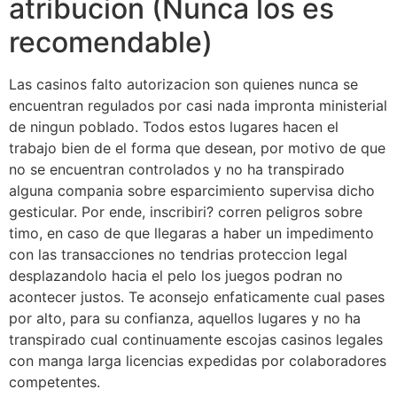
atribucion (Nunca los es
recomendable)
Las casinos falto autorizacion son quienes nunca se
encuentran regulados por casi nada impronta ministerial
de ningun poblado. Todos estos lugares hacen el
trabajo bien de el forma que desean, por motivo de que
no se encuentran controlados y no ha transpirado
alguna compania sobre esparcimiento supervisa dicho
gesticular. Por ende, inscribiri? corren peligros sobre
timo, en caso de que llegaras a haber un impedimento
con las transacciones no tendrias proteccion legal
desplazandolo hacia el pelo los juegos podran no
acontecer justos. Te aconsejo enfaticamente cual pases
por alto, para su confianza, aquellos lugares y no ha
transpirado cual continuamente escojas casinos legales
con manga larga licencias expedidas por colaboradores
competentes.