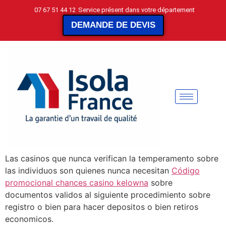
07 67 51 44 12
Service présent dans votre département
DEMANDE DE DEVIS
Las casinos que nunca verifican la temperamento sobre
las individuos son quienes nunca necesitan
Código
promocional chances casino kelowna
sobre
documentos validos al siguiente procedimiento sobre
registro o bien para hacer depositos o bien retiros
economicos.