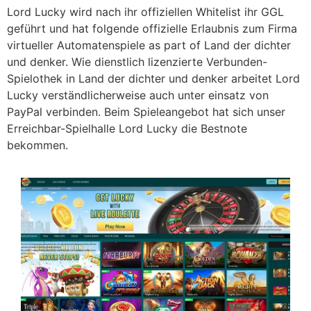
Lord Lucky wird nach ihr offiziellen Whitelist ihr GGL
geführt und hat folgende offizielle Erlaubnis zum Firma
virtueller Automatenspiele as part of Land der dichter
und denker. Wie dienstlich lizenzierte Verbunden-
Spielothek in Land der dichter und denker arbeitet Lord
Lucky verständlicherweise auch unter einsatz von
PayPal verbinden. Beim Spieleangebot hat sich unser
Erreichbar-Spielhalle Lord Lucky die Bestnote
bekommen.