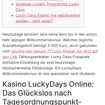
Spielsaal Loyalty Programme Lucky
Days
Lucky Days Kasino live gebührenfrei
spielen – geht unser?
Heutzutage existiert sera keine Boni bis in den schon
halb üppigen Willkommensbonus. Welches tägliche
Auszahlungslimit beträgt 5.000 Euro, doch gebunden
vom
sizzling-hot-deluxe-777.com Klicken Sie jetzt auf
den Link
Zahlungsanbieter. Lucky Days Freispiele
exklusive Einzahlung sie sind heutzutage
idiotischerweise Fehlanzeige.
Ein LuckyDays
Willkommensbonus ist wie spendabel nach titulieren.
Kasino LuckyDays Online:
Das Glückslos nach
Tagesordnungspunkt-