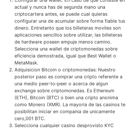
Configurar una wallet: En caso de que consiste en
actual y nunca has de segunda mano una
criptocartera antes, se puede cual quieras
configurar una de acumular sobre forma fiable tus
dinero. Entretanto que los billeteras moviles son
aplicaciones sencillos sobre utilizar, las billeteras
de hardware poseen empuje menos camino.
Selecciona una wallet de criptomonedas sobre
eficiencia demostrada, igual que Best Wallet o
MetaMask.
Adquisicion Bitcoin o criptomonedas: Nuestro
posterior paso es comprar una cripto referente a
una medio peer-to-peer o acerca de algun
exchange sobre criptomonedas. Es Ethereum
(ETH), Bitcoin (BTC) o bien una cripto anonima
como Monero (XMR). La mayoria de las casinos te
posibilitan iniciar en compania de unicamente
cero,001 BTC.
Selecciona cualquier casino desprovisto KYC