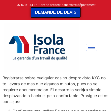
07 67 51 44 12
Service présent dans votre département
DEMANDE DE DEVIS
Registrarse sobre cualquier casino desprovisto KYC no
te llevara de mas que algunos minutos, pues no se
requiere documentacion. El desarrollo seri�a simple
desplazandolo hacia el pelo confortable. Prosigue estos
consejos: