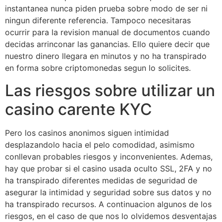
instantanea nunca piden prueba sobre modo de ser ni
ningun diferente referencia. Tampoco necesitaras
ocurrir para la revision manual de documentos cuando
decidas arrinconar las ganancias. Ello quiere decir que
nuestro dinero llegara en minutos y no ha transpirado
en forma sobre criptomonedas segun lo solicites.
Las riesgos sobre utilizar un
casino carente KYC
Pero los casinos anonimos siguen intimidad
desplazandolo hacia el pelo comodidad, asimismo
conllevan probables riesgos y inconvenientes. Ademas,
hay que probar si el casino usada oculto SSL, 2FA y no
ha transpirado diferentes medidas de seguridad de
asegurar la intimidad y seguridad sobre sus datos y no
ha transpirado recursos. A continuacion algunos de los
riesgos, en el caso de que nos lo olvidemos desventajas