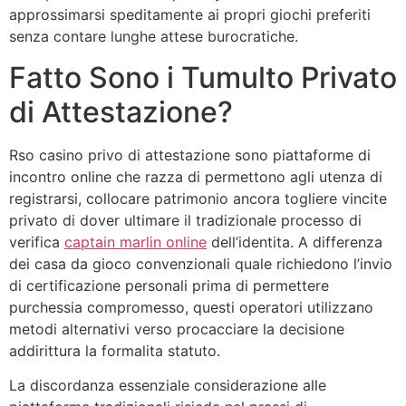
approssimarsi speditamente ai propri giochi preferiti
senza contare lunghe attese burocratiche.
Fatto Sono i Tumulto Privato
di Attestazione?
Rso casino privo di attestazione sono piattaforme di
incontro online che razza di permettono agli utenza di
registrarsi, collocare patrimonio ancora togliere vincite
privato di dover ultimare il tradizionale processo di
verifica
captain marlin online
dell’identita. A differenza
dei casa da gioco convenzionali quale richiedono l’invio
di certificazione personali prima di permettere
purchessia compromesso, questi operatori utilizzano
metodi alternativi verso procacciare la decisione
addirittura la formalita statuto.
La discordanza essenziale considerazione alle