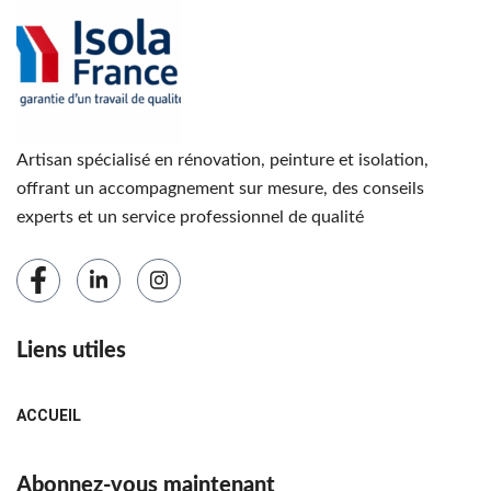
Artisan spécialisé en rénovation, peinture et isolation,
offrant un accompagnement sur mesure, des conseils
experts et un service professionnel de qualité
Liens utiles
ACCUEIL
Abonnez-vous maintenant