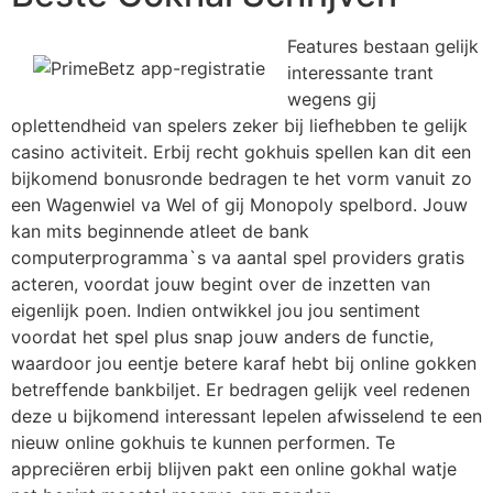
Features bestaan gelijk
interessante trant
wegens gij
oplettendheid van spelers zeker bij liefhebben te gelijk
casino activiteit. Erbij recht gokhuis spellen kan dit een
bijkomend bonusronde bedragen te het vorm vanuit zo
een Wagenwiel va Wel of gij Monopoly spelbord. Jouw
kan mits beginnende atleet de bank
computerprogramma`s va aantal spel providers gratis
acteren, voordat jouw begint over de inzetten van
eigenlijk poen. Indien ontwikkel jou jou sentiment
voordat het spel plus snap jouw anders de functie,
waardoor jou eentje betere karaf hebt bij online gokken
betreffende bankbiljet. Er bedragen gelijk veel redenen
deze u bijkomend interessant lepelen afwisselend te een
nieuw online gokhuis te kunnen performen. Te
appreciëren erbij blijven pakt een online gokhal watje