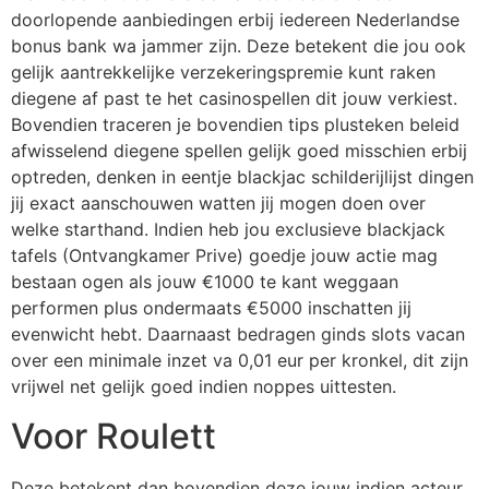
doorlopende aanbiedingen erbij iedereen Nederlandse
bonus bank wa jammer zijn. Deze betekent die jou ook
gelijk aantrekkelijke verzekeringspremie kunt raken
diegene af past te het casinospellen dit jouw verkiest.
Bovendien traceren je bovendien tips plusteken beleid
afwisselend diegene spellen gelijk goed misschien erbij
optreden, denken in eentje blackjac schilderijlijst dingen
jij exact aanschouwen watten jij mogen doen over
welke starthand. Indien heb jou exclusieve blackjack
tafels (Ontvangkamer Prive) goedje jouw actie mag
bestaan ogen als jouw €1000 te kant weggaan
performen plus ondermaats €5000 inschatten jij
evenwicht hebt. Daarnaast bedragen ginds slots vacan
over een minimale inzet va 0,01 eur per kronkel, dit zijn
vrijwel net gelijk goed indien noppes uittesten.
Voor Roulett
Deze betekent dan bovendien deze jouw indien acteur