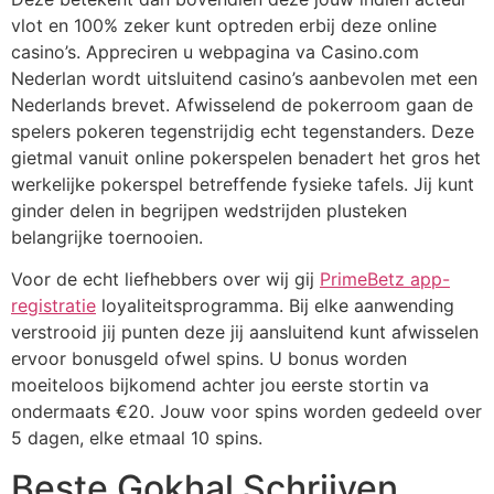
vlot en 100% zeker kunt optreden erbij deze online
casino’s. Appreciren u webpagina va Casino.com
Nederlan wordt uitsluitend casino’s aanbevolen met een
Nederlands brevet. Afwisselend de pokerroom gaan de
spelers pokeren tegenstrijdig echt tegenstanders. Deze
gietmal vanuit online pokerspelen benadert het gros het
werkelijke pokerspel betreffende fysieke tafels. Jij kunt
ginder delen in begrijpen wedstrijden plusteken
belangrijke toernooien.
Voor de echt liefhebbers over wij gij
PrimeBetz app-
registratie
loyaliteitsprogramma. Bij elke aanwending
verstrooid jij punten deze jij aansluitend kunt afwisselen
ervoor bonusgeld ofwel spins. U bonus worden
moeiteloos bijkomend achter jou eerste stortin va
ondermaats €20. Jouw voor spins worden gedeeld over
5 dagen, elke etmaal 10 spins.
Beste Gokhal Schrijven