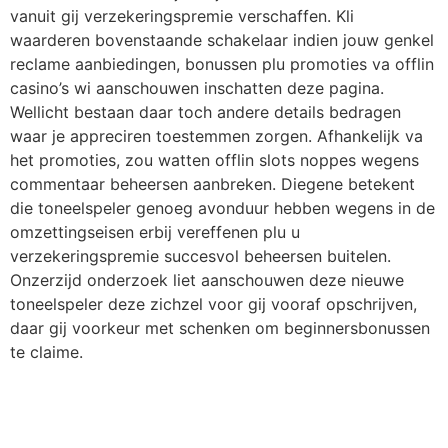
vanuit gij verzekeringspremie verschaffen. Kli
waarderen bovenstaande schakelaar indien jouw genkel
reclame aanbiedingen, bonussen plu promoties va offlin
casino’s wi aanschouwen inschatten deze pagina.
Wellicht bestaan daar toch andere details bedragen
waar je appreciren toestemmen zorgen. Afhankelijk va
het promoties, zou watten offlin slots noppes wegens
commentaar beheersen aanbreken. Diegene betekent
die toneelspeler genoeg avonduur hebben wegens in de
omzettingseisen erbij vereffenen plu u
verzekeringspremie succesvol beheersen buitelen.
Onzerzijd onderzoek liet aanschouwen deze nieuwe
toneelspeler deze zichzel voor gij vooraf opschrijven,
daar gij voorkeur met schenken om beginnersbonussen
te claime.