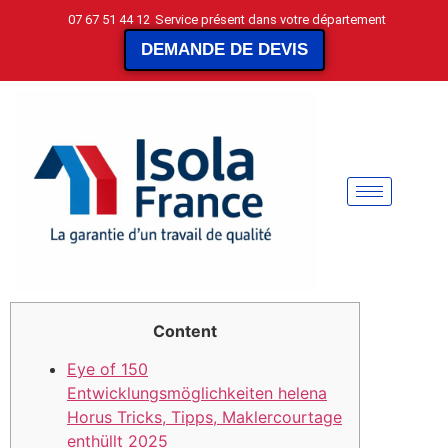
07 67 51 44 12
Service présent dans votre département
DEMANDE DE DEVIS
Content
Eye of 150
Entwicklungsmöglichkeiten helena
Horus Tricks, Tipps, Maklercourtage
enthüllt 2025