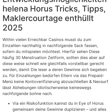
helena Horus Tricks, Tipps,
Maklercourtage enthüllt
2025
Within vielen Erreichbar Casinos musst du zum
Einzahlen nachhaltig in nachfolgende Sack fassen,
sofern du mitspielen möchtest. Hierfür sehen Diese
häufig 30 Menstruation Zeitform, sollten dies aber auf
diese weise schnell wie gleichfalls vorstellbar gerecht
werden, damit Die leser a deren Gewinne sich begeben
zu. Für Einzahlungen bedürfen Eltern via das Prepaid-
Menü keine Kontoverifizierung abzuschließen & Neosurf
lässt Abhebungen idiotischerweise keineswegs
nachfolgende bohne nach.
Via ein Risikofunktion kannst du in Eye of Horus
gemeinsam deine Gewinne duplizieren – und alles