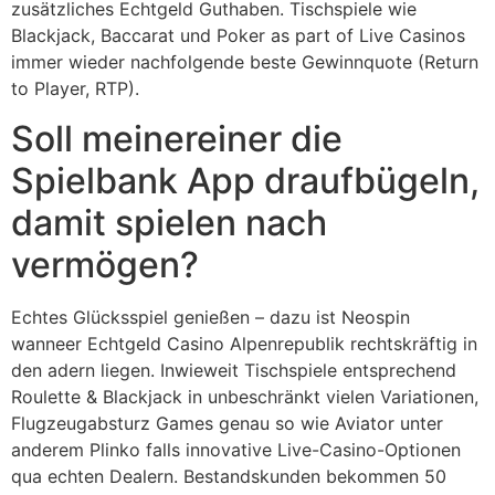
zusätzliches Echtgeld Guthaben. Tischspiele wie
Blackjack, Baccarat und Poker as part of Live Casinos
immer wieder nachfolgende beste Gewinnquote (Return
to Player, RTP).
Soll meinereiner die
Spielbank App draufbügeln,
damit spielen nach
vermögen?
Echtes Glücksspiel genießen – dazu ist Neospin
wanneer Echtgeld Casino Alpenrepublik rechtskräftig in
den adern liegen. Inwieweit Tischspiele entsprechend
Roulette & Blackjack in unbeschränkt vielen Variationen,
Flugzeugabsturz Games genau so wie Aviator unter
anderem Plinko falls innovative Live-Casino-Optionen
qua echten Dealern. Bestandskunden bekommen 50