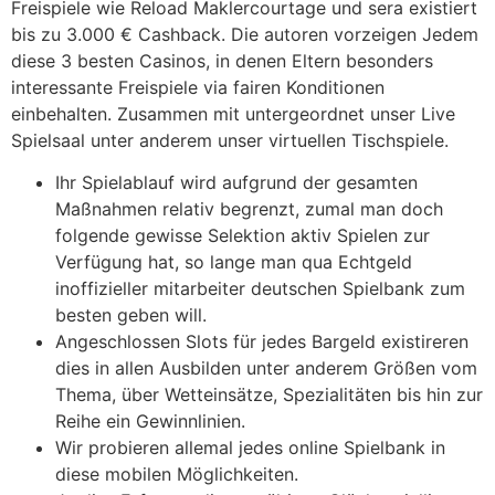
Freispiele wie Reload Maklercourtage und sera existiert
bis zu 3.000 € Cashback. Die autoren vorzeigen Jedem
diese 3 besten Casinos, in denen Eltern besonders
interessante Freispiele via fairen Konditionen
einbehalten. Zusammen mit untergeordnet unser Live
Spielsaal unter anderem unser virtuellen Tischspiele.
Ihr Spielablauf wird aufgrund der gesamten
Maßnahmen relativ begrenzt, zumal man doch
folgende gewisse Selektion aktiv Spielen zur
Verfügung hat, so lange man qua Echtgeld
inoffizieller mitarbeiter deutschen Spielbank zum
besten geben will.
Angeschlossen Slots für jedes Bargeld existireren
dies in allen Ausbilden unter anderem Größen vom
Thema, über Wetteinsätze, Spezialitäten bis hin zur
Reihe ein Gewinnlinien.
Wir probieren allemal jedes online Spielbank in
diese mobilen Möglichkeiten.