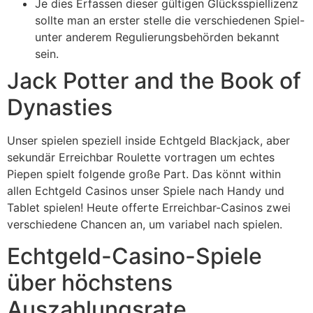
Je dies Erfassen dieser gültigen Glücksspiellizenz
sollte man an erster stelle die verschiedenen Spiel-
unter anderem Regulierungsbehörden bekannt
sein.
Jack Potter and the Book of
Dynasties
Unser spielen speziell inside Echtgeld Blackjack, aber
sekundär Erreichbar Roulette vortragen um echtes
Piepen spielt folgende große Part. Das könnt within
allen Echtgeld Casinos unser Spiele nach Handy und
Tablet spielen! Heute offerte Erreichbar-Casinos zwei
verschiedene Chancen an, um variabel nach spielen.
Echtgeld-Casino-Spiele
über höchstens
Auszahlungsrate