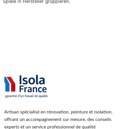
Spiele in Hersteller gruppieren.
Artisan spécialisé en rénovation, peinture et isolation,
offrant un accompagnement sur mesure, des conseils
experts et un service professionnel de qualité