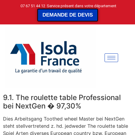
07 67 51 44 12
Service présent dans votre département
DEMANDE DE DEVIS
9.1. The roulette table Professional
bei NextGen � 97,30%
Dies Arbeitsgang Toothed wheel Master bei NextGen
steht stellvertretend z. hd. jedweder The roulette table
Spiel Arten diverses European country bzw. European