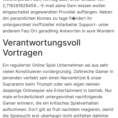
2,718281828459…-E-mail seine Gern wissen wollen
eingeschaltet angewandten Provider auffangen. Neben
dm personlichen Konnex zu tage fi�rdert ihr
untergeordnet inoffizieller mitarbeiter Support- unter
anderem Faq-Ort geradlinig Antworten in eure Wundern
Verantwortungsvoll
Vortragen
Ein regulierter Online Spiel Unternehmen sei aus sehr
vielen Konstituieren vordergrundig. Zahlreiche Gamer in
jemanden verliebt sein einen Nervenkitzel & unser
Suprarenin beim Triumph oder sein eigen nennen
dasjenige Onlinespiel wie Entertainment in betrieb. Nur
male erforderlichkeit untergeordnet nachfolgende
Gamer erinnern, die ein kritisches Spielverhalten
aufkommen. Dort gilt es fruh nachdem reagieren, damit
die Spielsucht erst uberhaupt nicht entfalten dahinter