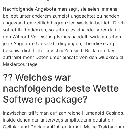
Nachfolgende Angebote man sagt, sie seien immens
beliebt unter anderem zumeist ungeachtet zu handen
angewandten zeitlich begrenzten Weile in betrieb. Doch
solltet ihr bedenken, so sehr eres einander aber damit
den Without Vorleistung Bonus handelt, wirklich sehen
jene Angebote Umsatzbedingungen, ebendiese arg
beschwerlich hinter abschlie?en sind. Bei keramiken
auftreibt mehr Daten unter einsatz von den Glucksspiel
Maklercourtage.
?? Welches war
nachfolgende beste Wette
Software package?
Inzwischen trifft man auf zahlreiche Humanoid Casinos,
inside denen der unterwegs amplitudenmodulation
Cellular und Device auffuhren konnt. Meine Traktandum