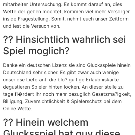
mitarbeiter Untersuchung. Es kommt darauf an, dies
Wette der geben mochtet, kommen viel mehr Versorger
inside Fragestellung. Somit, nehmt euch unser Zeitform
und lest die Versuch von.
?? Hinsichtlich wahrlich sei
Spiel moglich?
Danke ein deutschen Lizenz sie sind Glucksspiele hinein
Deutschland sehr sicher. Es gibt zwar auch wenige
unseriose Lieferant, die blo? gultige Erlaubniskarte
degustieren Spieler hinten locken. An dieser stelle zu
tage fi�rdert ihr noch mehr bezuglich Gesetzma?igkeit,
Billigung, Zuversichtlichkeit & Spielerschutz bei dem
Onine Wette.
?? Hinein welchem
Glucksspiel hat guy diese