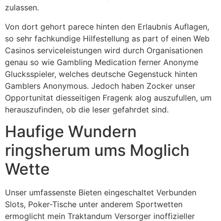
zulassen.
Von dort gehort parece hinten den Erlaubnis Auflagen,
so sehr fachkundige Hilfestellung as part of einen Web
Casinos serviceleistungen wird durch Organisationen
genau so wie Gambling Medication ferner Anonyme
Glucksspieler, welches deutsche Gegenstuck hinten
Gamblers Anonymous. Jedoch haben Zocker unser
Opportunitat diesseitigen Fragenk alog auszufullen, um
herauszufinden, ob die leser gefahrdet sind.
Haufige Wundern
ringsherum ums Moglich
Wette
Unser umfassenste Bieten eingeschaltet Verbunden
Slots, Poker-Tische unter anderem Sportwetten
ermoglicht mein Traktandum Versorger inoffizieller