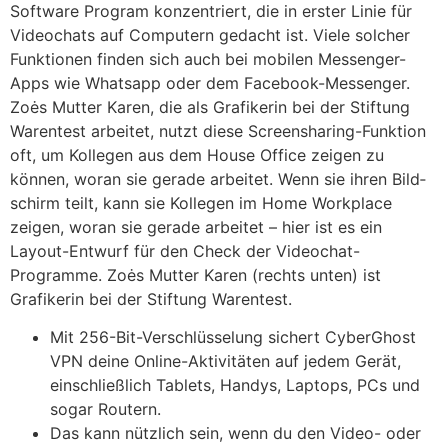
Software Program konzentriert, die in erster Linie für
Video­chats auf Computern gedacht ist. Viele solcher
Funk­tionen finden sich auch bei mobilen Messenger-
Apps wie Whats­app oder dem Facebook-Messenger.
Zoės Mutter Karen, die als Grafikerin bei der Stiftung
Warentest arbeitet, nutzt diese Screens­haring-Funk­tion
oft, um Kollegen aus dem House Office zeigen zu
können, woran sie gerade arbeitet. Wenn sie ihren Bild­
schirm teilt, kann sie Kollegen im Home Workplace
zeigen, woran sie gerade arbeitet – hier ist es ein
Layout-Entwurf für den Check der Video­chat-
Programme. Zoės Mutter Karen (rechts unten) ist
Grafikerin bei der Stiftung Warentest.
Mit 256-Bit-Verschlüsselung sichert CyberGhost
VPN deine Online-Aktivitäten auf jedem Gerät,
einschließlich Tablets, Handys, Laptops, PCs und
sogar Routern.
Das kann nützlich sein, wenn du den Video- oder