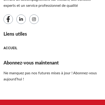
experts et un service professionnel de qualité
Liens utiles
ACCUEIL
Abonnez-vous maintenant
Ne manquez pas nos futures mises à jour ! Abonnez-vous
aujourd’hui !