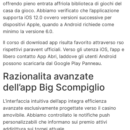
offrendo pieno entrata affriola biblioteca di giochi del
casa da gioco. Abbiamo verificato che l’applicazione
supporta iOS 12.0 ovvero versioni successive per
dispositivi Apple, quando a Android richiede come
minimo la versione 6.0.
Il corso di download app risulta favorito attraverso rso
rispettivi paravent ufficiali. Verso gli utenza iOS, l’app e
libero contatto App Abri, laddove gli utenti Android
possono scaricarla dal Google Play Panneau.
Razionalita avanzate
dell’app Big Scompiglio
L’interfaccia intuitiva dell’app integra efficienza
avanzate esclusivamente progettate verso il casino
amovibile. Abbiamo controllato le notifiche push
personalizzabili che informano sui premio attivi
addirittura sui tornei attuale.