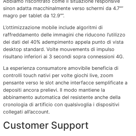
Abbiamo riscontrato come il situazione responsive
sinon adatta macchinalmente verso schermi da 4.7″”
magro per tablet da 12.9″”.
L’ottimizzazione mobile include algoritmi di
raffreddamento delle immagini che riducono l’utilizzo
dei dati del 40% adempimento appela punto di vista
desktop standard. Volte mouvements di impulso
risultano inferiori ai 3 secondi sopra connessioni 4G.
La esperienza consumatore amovibile beneficia di
controlli touch nativi per volte giochi live, zoom
pensante verso le slot anche interfacce semplificate a
depositi ancora prelievi. Il modo mantiene la
abbinamento automatica del resistente anche della
cronologia di artificio con qualsivoglia i dispositivi
collegati all’account.
Customer Support