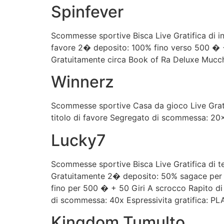
Spinfever
Scommesse sportive Bisca Live Gratifica di i
favore 2� deposito: 100% fino verso 500 � + 
Gratuitamente circa Book of Ra Deluxe Mucc
Winnerz
Scommesse sportive Casa da gioco Live Gratif
titolo di favore Segregato di scommessa: 
Lucky7
Scommesse sportive Bisca Live Gratifica di 
Gratuitamente 2� deposito: 50% sagace per 5
fino per 500 � + 50 Giri A scrocco Rapito d
di scommessa: 40x Espressivita gratifica: 
Kingdom Tumulto