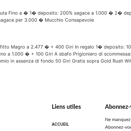
enuta Fino a � 1� deposito: 200% sagace a 1.000 � 2� de
 sagace per 3.000 � Mucchio Consapevole
fitto Magro a 2.477 � + 400 Giri In regalo 1� deposito: 1
fino a 1.000 � + 100 Giri A sbafo Prigioniero di scommes
remio in assenza di fondo 50 Giri Gratis sopra Gold Rush W
Liens utiles
Abonnez-
Ne manquez p
ACCUEIL
Abonnez-vous