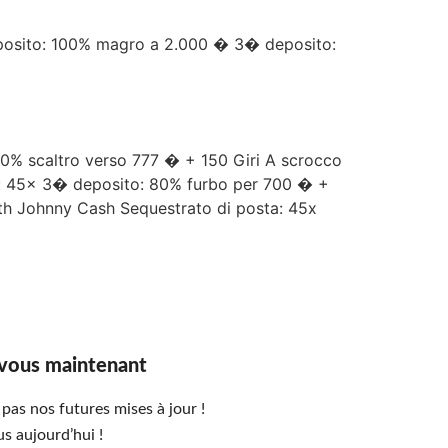
posito: 100% magro a 2.000 � 3� deposito:
00% scaltro verso 777 � + 150 Giri A scrocco
sa: 45x 3� deposito: 80% furbo per 700 � +
ith Johnny Cash Sequestrato di posta: 45x
vous maintenant
as nos futures mises à jour !
 aujourd’hui !