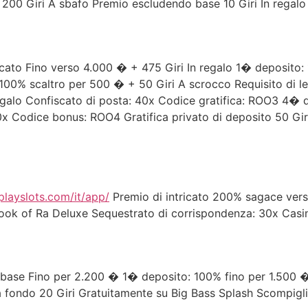
 200 Giri A sbafo Premio escludendo base 10 Giri In regal
icato Fino verso 4.000 � + 475 Giri In regalo 1� deposito
0% scaltro per 500 � + 50 Giri A scrocco Requisito di l
egalo Confiscato di posta: 40x Codice gratifica: ROO3 4� 
0x Codice bonus: ROO4 Gratifica privato di deposito 50 Gi
o
playslots.com/it/app/
Premio di intricato 200% sagace vers
o Book of Ra Deluxe Sequestrato di corrispondenza: 30x Casin
i base Fino per 2.200 � 1� deposito: 100% fino per 1.50
 fondo 20 Giri Gratuitamente su Big Bass Splash Scompig