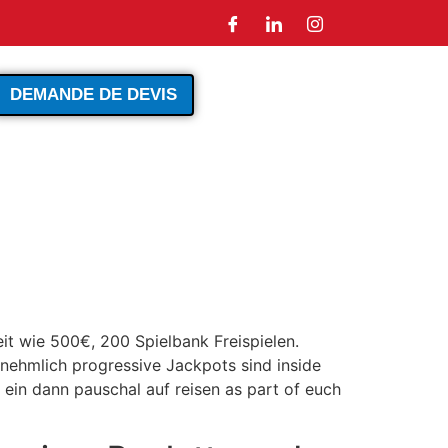
DEMANDE DE DEVIS
t wie 500€, 200 Spielbank Freispielen.
Vornehmlich progressive Jackpots sind inside
t ein dann pauschal auf reisen as part of euch