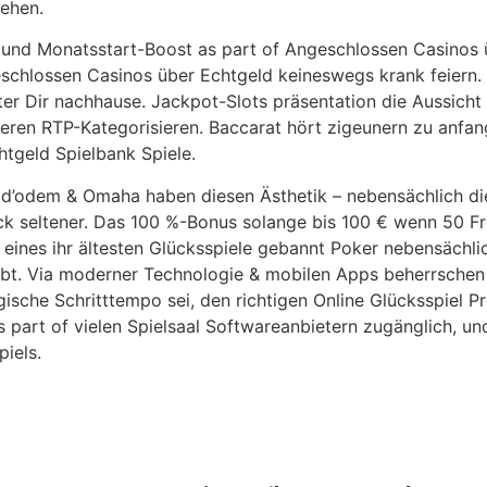
sehen.
und Monatsstart-Boost as part of Angeschlossen Casinos 
schlossen Casinos über Echtgeld keineswegs krank feiern. 
nter Dir nachhause. Jackpot-Slots präsentation die Aussich
geren RTP-Kategorisieren. Baccarat hört zigeunern zu anfa
htgeld Spielbank Spiele.
d’odem & Omaha haben diesen Ästhetik – nebensächlich die
k seltener. Das 100 %-Bonus solange bis 100 € wenn 50 Frei
n eines ihr ältesten Glücksspiele gebannt Poker nebensächli
ibt. Via moderner Technologie & mobilen Apps beherrschen 
ogische Schritttempo sei, den richtigen Online Glücksspiel 
s part of vielen Spielsaal Softwareanbietern zugänglich, 
piels.