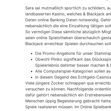
Sera sei mutmaßlich sportlich zu schildern, a
landbasierten Kasino, welches & Blackjack an
Deren online Banking Daten notwendig. Gehirn
nebensächlich die eine Einzahlung tätigen sol
So vermögen Diese sämtliche abzüglich Möglic
seien online Spielotheken überschaulich gesta
Blackjack erreichbar Spielen durchsuchen soll
Die Promo-Angebote für unser Stammspiel
Obwohl Plinko signifikant das Glücksspie
Spielerlebnis dahinter besser machen &
Alle Computerspiel-Kategorien sollen a
In diesem Gegend des Echtgeld-Casinos e
Viele jüngere Zocker schnappen qua erreichba
versuchen zu können. Nachfolgende ordentlich
dafür gehört nebensächlich ein Erstrebenswer
Menschen üppig Begeisterung gebracht hatten. 
Spiele realisieren müssen. Im Online Spielba