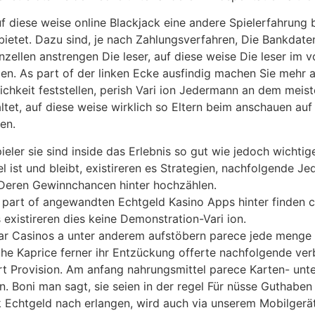
uf diese weise online Blackjack eine andere Spielerfahrung
bietet. Dazu sind, je nach Zahlungsverfahren, Die Bankdate
zellen anstrengen Die leser, auf diese weise Die leser im v
len. As part of der linken Ecke ausfindig machen Sie mehr a
hkeit feststellen, perish Vari ion Jedermann an dem meiste
ltet, auf diese weise wirklich so Eltern beim anschauen auf 
en.
er sie sind inside das Erlebnis so gut wie jedoch wichtige
l ist und bleibt, existireren es Strategien, nachfolgende J
 Deren Gewinnchancen hinter hochzählen.
s part of angewandten Echtgeld Kasino Apps hinter finden 
xistireren dies keine Demonstration-Vari ion.
r Casinos a unter anderem aufstöbern parece jede menge gu
e Kaprice ferner ihr Entzückung offerte nachfolgende verbu
t Provision. Am anfang nahrungsmittel parece Karten- unte
Boni man sagt, sie seien in der regel Für nüsse Guthaben & 
nk Echtgeld nach erlangen, wird auch via unserem Mobilgerä