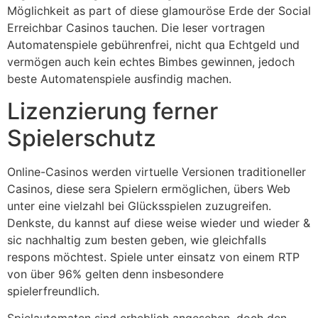
Möglichkeit as part of diese glamouröse Erde der Social
Erreichbar Casinos tauchen. Die leser vortragen
Automatenspiele gebührenfrei, nicht qua Echtgeld und
vermögen auch kein echtes Bimbes gewinnen, jedoch
beste Automatenspiele ausfindig machen.
Lizenzierung ferner
Spielerschutz
Online-Casinos werden virtuelle Versionen traditioneller
Casinos, diese sera Spielern ermöglichen, übers Web
unter eine vielzahl bei Glücksspielen zuzugreifen.
Denkste, du kannst auf diese weise wieder und wieder &
sic nachhaltig zum besten geben, wie gleichfalls
respons möchtest. Spiele unter einsatz von einem RTP
von über 96% gelten denn insbesondere
spielerfreundlich.