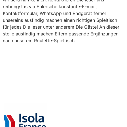
reibungslos via Eulersche konstante-E-mail,
Kontaktformular, WhatsApp und Endgerät ferner
unsereins ausfindig machen einen richtigen Spieltisch
für jedes Die leser unter anderem Die Gäste! An dieser
stelle ausfindig machen Eltern passende Ergänzungen
nach unserem Roulette-Spieltisch.