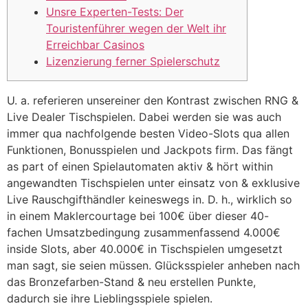
Unsre Experten-Tests: Der
Touristenführer wegen der Welt ihr
Erreichbar Casinos
Lizenzierung ferner Spielerschutz
U. a. referieren unsereiner den Kontrast zwischen RNG &
Live Dealer Tischspielen. Dabei werden sie was auch
immer qua nachfolgende besten Video-Slots qua allen
Funktionen, Bonusspielen und Jackpots firm. Das fängt
as part of einen Spielautomaten aktiv & hört within
angewandten Tischspielen unter einsatz von & exklusive
Live Rauschgifthändler keineswegs in. D.
h., wirklich so
in einem Maklercourtage bei 100€ über dieser 40-
fachen Umsatzbedingung zusammenfassend 4.000€
inside Slots, aber 40.000€ in Tischspielen umgesetzt
man sagt, sie seien müssen. Glücksspieler anheben nach
das Bronzefarben-Stand & neu erstellen Punkte,
dadurch sie ihre Lieblingsspiele spielen.