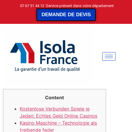
07 67 51 44 12
Service présent dans votre département
DEMANDE DE DEVIS
Content
Kostenlose Verbunden Spiele je
Jeden: Echtes Geld Online Casinos
Kasino Maschine – Technologie als
treibende feder