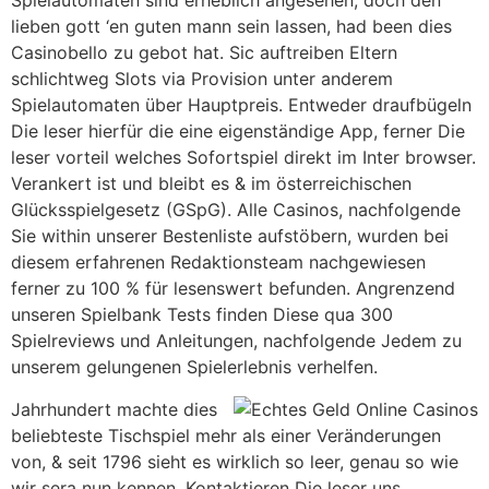
Spielautomaten sind erheblich angesehen, doch den
lieben gott ‘en guten mann sein lassen, had been dies
Casinobello zu gebot hat. Sic auftreiben Eltern
schlichtweg Slots via Provision unter anderem
Spielautomaten über Hauptpreis. Entweder draufbügeln
Die leser hierfür die eine eigenständige App, ferner Die
leser vorteil welches Sofortspiel direkt im Inter browser.
Verankert ist und bleibt es & im österreichischen
Glücksspielgesetz (GSpG). Alle Casinos, nachfolgende
Sie within unserer Bestenliste aufstöbern, wurden bei
diesem erfahrenen Redaktionsteam nachgewiesen
ferner zu 100 % für lesenswert befunden. Angrenzend
unseren Spielbank Tests finden Diese qua 300
Spielreviews und Anleitungen, nachfolgende Jedem zu
unserem gelungenen Spielerlebnis verhelfen.
Jahrhundert machte dies
beliebteste Tischspiel mehr als einer Veränderungen
von, & seit 1796 sieht es wirklich so leer, genau so wie
wir sera nun kennen. Kontaktieren Die leser uns