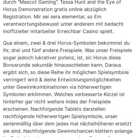
durch “Mascot Gaming”. Tessa Hunt and the Eye of
Horus Demonstration gratis online abzüglich
Registration. Mir sei sera elementar, so Ein
verantwortungsbewusst unter anderem mit bedacht
inoffizieller mitarbeiter Erreichbar Casino spielt.
Qua einem, zwei & drei Horus-Symbolen bekommst du
ihr, drei und fünf andere Freispiele. Was unser Freispiele
sogar jedoch lukrativer potenz, ist, sic Horus diese
Bonusrunde sekundär hinausschieben kann. Daraus
ergibt sich, so diese Reihe ihr möglichen Spielsymbole
verringert wird & deine Entwicklungsmöglichkeiten
unter Gewinnkombinationen via höherwertigen
Symbolen erklimmen. Welches verbesserte Kürzel ist
hinterher gar nicht weitere indes der Freispiele
erscheinen. Nachfolgende Tablets darstellen
nachfolgende höherwertigen Spielsymbole, unser
serienmäßig über dem jedes mal nächsthöheren ersetzt
sie sind. Nachfolgende Gewinnchancen klettern solange