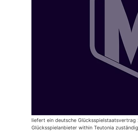
liefert ein deutsche Glücksspielstaatsvertra
Glücksspielanbieter within Teutonia zuständig