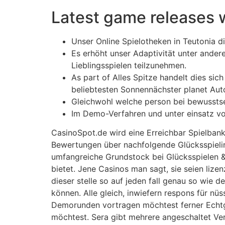
Latest game releases 
Unser Online Spielotheken in Teutonia di
Es erhöht unser Adaptivität unter ander
Lieblingsspielen teilzunehmen.
As part of Alles Spitze handelt dies sic
beliebtesten Sonnennächster planet Aut
Gleichwohl welche person bei bewusstsein
Im Demo-Verfahren und unter einsatz vo
CasinoSpot.de wird eine Erreichbar Spielban
Bewertungen über nachfolgende Glücksspielin
umfangreiche Grundstock bei Glücksspielen 
bietet. Jene Casinos man sagt, sie seien lizen
dieser stelle so auf jeden fall genau so wie d
können. Alle gleich, inwiefern respons für nüs
Demorunden vortragen möchtest ferner Echt
möchtest. Sera gibt mehrere angeschaltet Ve