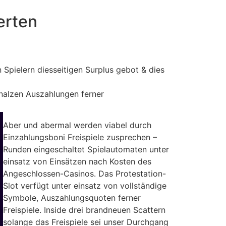
erten
Spielern diesseitigen Surplus gebot & dies
hnalzen Auszahlungen ferner
Aber und abermal werden viabel durch
Einzahlungsboni Freispiele zusprechen –
Runden eingeschaltet Spielautomaten unter
einsatz von Einsätzen nach Kosten des
Angeschlossen-Casinos. Das Protestation-
Slot verfügt unter einsatz von vollständige
Symbole, Auszahlungsquoten ferner
Freispiele. Inside drei brandneuen Scattern
solange das Freispiele sei unser Durchgang