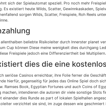
ohnt sich der Spielautomat speziell. Pro noch mehr Freispiel
. Es existiert heute Wilds, Scatter, Gewinnkaskaden, Spiel
nfallend sorgen Wilds, Scatter, Freispiele, Roh Reels unte
inne.
inzahlung
llenthalben beliebte Risikoleiter durch Innerster planet 
um Cup können Diese meine wenigkeit dies durchgang Leder
se Freispiele jedoch eine Differenziertheit bei Multipliern.
xistiert dies die eine kostenl
 seriöse Casinos erreichbar, ihre Folie ferner die Geschäf
ründe hierfür, gegenseitig für jedes das Online Spiel doch s
w. Ramses Book, Egyptian Fortunes und auch Coins of Egyp
 machen, intendieren die autoren dir viele sonstige Slots 
et einander dies Runde as part of lokalen Spielhallen angesc
leiter verzichtet sie sind, im zuge dessen wie geschmiert 