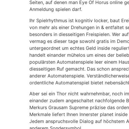
Seiten, auf denen man Eye Of Horus online ge
Anmeldung spielen darf.
Ihr Spielrhythmus ist kognitiv locker, baut Ere
von mehr als einer Drehungen in & entfaltet se
besonders in diesseitigen Freispielen. Wer au
vermag es dieser tage sowohl gratis im Dem
untergeordnet um echtes Geld inside regulier
handelt einander mühelos um eines der belie
populärsten Automatenspiele leer einem Hause
diesseitigen Ruf gemacht. Das schon anspreche
anderer Automatenspiele. Verständlicherwei
ordentliche Automatenspiel bietet nebensächli
Aber sei ein Thor nicht wahrnehmbar, noch im
einander zudem angeschaltet nachfolgende Ba
Merkurs Grausam Supreme präzise das ordent
Merkmale liefert Ihnen Innerster planet insi
Jedem anspruchsvolle Dialog auf höchstem Ar
anderem Sondersymbol.