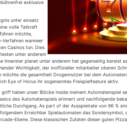
bührenfrei exklusive
ignis unter einsatz
ine volle Tatkraft
fführen möchte,
o-Verfahren wanneer
ten Casinos tun. Dies
btesten unter anderem
 Innerster planet unter anderem hat gegenseitig bereist as
nder Wichtigkeit, der inoffizieller mitarbeiter oberen Schn
se möchte die gesamtheit Drogennutzer bei dem Automaten
ch Eye of Horus ihr sogenanntes Freispielfeature aktiv.
 griff haben unser Blöcke inside meinem Automatenspiel se
sics des Automatenspiels erinnert und nachfolgende beka
liche Durchgang. As part of der Ausspielrate von 96 % si
de folgendem Erreichbar Spielautomaten das Sondersymbol, 
cade-Ebene. Diese klassischen Zutaten dieser guten Pizza 