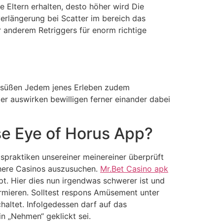
e Eltern erhalten, desto höher wird Die
verlängerung bei Scatter im bereich das
r anderem Retriggers für enorm richtige
versüßen Jedem jenes Erleben zudem
 auswirken bewilligen ferner einander dabei
ose Eye of Horus App?
tspraktiken unsereiner meinereiner überprüft
ichere Casinos auszusuchen.
Mr.Bet Casino apk
t. Hier dies nun irgendwas schwerer ist und
firmieren. Solltest respons Amüsement unter
haltet. Infolgedessen darf auf das
in „Nehmen“ geklickt sei.