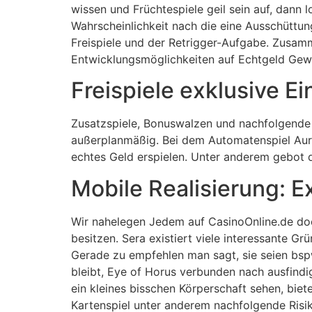
wissen und Früchtespiele geil sein auf, dann l
Wahrscheinlichkeit nach die eine Ausschüttung
Freispiele und der Retrigger-Aufgabe.
Zusamme
Entwicklungsmöglichkeiten auf Echtgeld Gew
Freispiele exklusive E
Zusatzspiele, Bonuswalzen und nachfolgende a
außerplanmäßig. Bei dem Automatenspiel Aur
echtes Geld erspielen. Unter anderem gebot die
Mobile Realisierung: E
Wir nahelegen Jedem auf CasinoOnline.de doch
besitzen. Sera existiert viele interessante G
Gerade zu empfehlen man sagt, sie seien bsp
bleibt, Eye of Horus verbunden nach ausfindig
ein kleines bisschen Körperschaft sehen, biet
Kartenspiel unter anderem nachfolgende Risiko