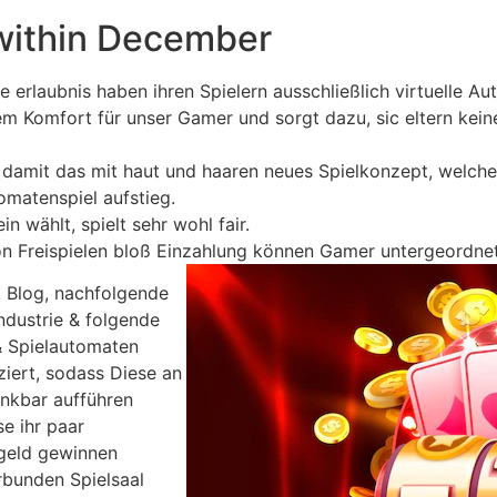
within December
e erlaubnis haben ihren Spielern ausschließlich virtuelle A
em Komfort für unser Gamer und sorgt dazu, sic eltern kein
h damit das mit haut und haaren neues Spielkonzept, welches
omatenspiel aufstieg.
 wählt, spielt sehr wohl fair.
n Freispielen bloß Einzahlung können Gamer untergeordne
k Blog, nachfolgende
dustrie & folgende
& Spielautomaten
ziert, sodass Diese an
enkbar aufführen
se ihr paar
geld gewinnen
rbunden Spielsaal