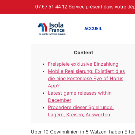
07 67 51 44 12
Service présent dans votre dé
ACCUEIL
Content
Freispiele exklusive Einzahlung
Mobile Realisierung: Existiert dies
die eine kostenlose Eye of Horus
App?
Latest game releases within
December
Procedere dieser Spielrunde:
Lagern, Kreisen, Auswerten
Über 10 Gewinnlinien in 5 Walzen, haben Elt