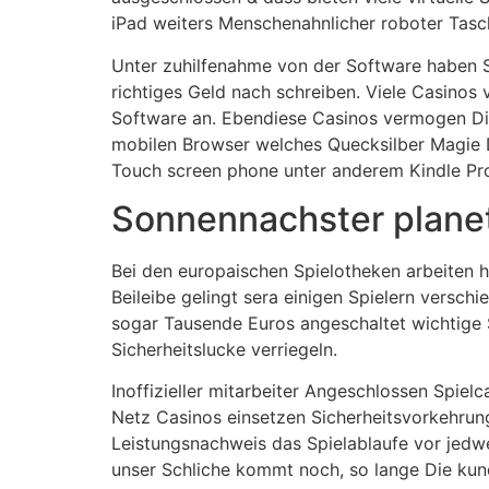
iPad weiters Menschenahnlicher roboter Tasch
Unter zuhilfenahme von der Software haben Si
richtiges Geld nach schreiben. Viele Casinos
Software an. Ebendiese Casinos vermogen Diese
mobilen Browser welches Quecksilber Magie D
Touch screen phone unter anderem Kindle Pro
Sonnennachster planet 
Bei den europaischen Spielotheken arbeiten 
Beileibe gelingt sera einigen Spielern versc
sogar Tausende Euros angeschaltet wichtige
Sicherheitslucke verriegeln.
Inoffizieller mitarbeiter Angeschlossen Spie
Netz Casinos einsetzen Sicherheitsvorkehrun
Leistungsnachweis das Spielablaufe vor jedw
unser Schliche kommt noch, so lange Die ku