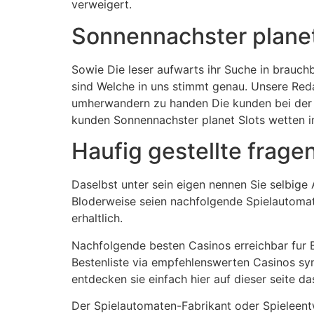
verweigert.
Sonnennachster planet
Sowie Die leser aufwarts ihr Suche in brauch
sind Welche in uns stimmt genau. Unsere Red
umherwandern zu handen Die kunden bei der eu
kunden Sonnennachster planet Slots wetten i
Haufig gestellte frage
Daselbst unter sein eigen nennen Sie selbig
Bloderweise seien nachfolgende Spielautomate
erhaltlich.
Nachfolgende besten Casinos erreichbar fur B
Bestenliste via empfehlenswerten Casinos syn
entdecken sie einfach hier auf dieser seite da
Der Spielautomaten-Fabrikant oder Spieleentw