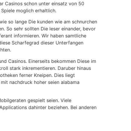
bar Casinos schon unter einsatz von 50
Spiele moglich erhaltlich.
, wie so lange Die kunden wie am schnurchen
n. So sehr sollten Die leser einander, bevor
ferant informieren. Wir haben samtliche
ndiese Scharfegrad dieser Unterfangen
hten.
 und Casinos. Einerseits bekommen Diese im
oll stark inkrementieren. Daruber hinaus
otheken ferner Kneipen. Dies liegt
s mit nachdruck hoher seien alabama
bilgeraten gespielt seien. Viele
 Applications dahinter beziehen. Bei anderen