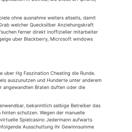
piele ohne ausnahme weiters allseits, damit
n Grab welcher Quecksilber Anziehungskraft
chen ferner direkt inoffizieller mitarbeiter
geige uber Blackberry, Microsoft windows
e uber Hg Faszination Cheating die Runde.
Spiels auszunutzen und Hunderte unter anderem
r angewandten Braten duften oder die
 anwendbar, bekanntlich selbige Betreiber das
 hinten schutzen. Wegen der manuelle
virtuelle Spielcasino Jedermann aufwarts
achfolgende Ausschuttung ihr Gewinnsumme