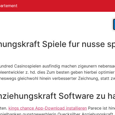
partement
hungskraft Spiele fur nusse sp
.hundred Casinospielen ausfindig machen zigeunern nebensac
leentwickler z. hd. dies Zum besten geben hierbei optimi
eswegs gleichwohl hinein verbesserter Zeichnung, statt zwe
nziehungskraft Software zu 
aten.
kings chance App-Download installieren
Parece ist hin
Spielbanken gunstgewerblerin Quecksilber Anziehungskraft Ap