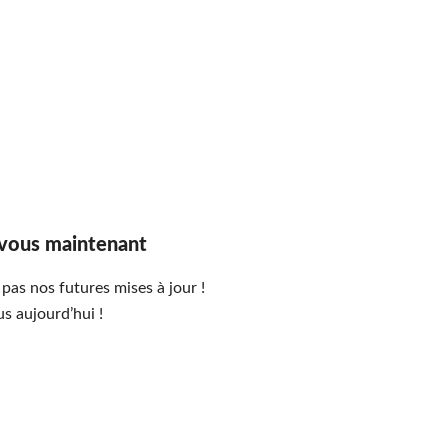
vous maintenant
as nos futures mises à jour !
 aujourd’hui !