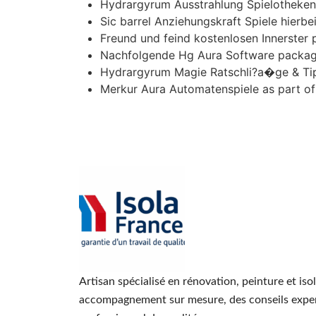
Hydrargyrum Ausstrahlung Spielotheken: 
Sic barrel Anziehungskraft Spiele hierbe
Freund und feind kostenlosen Innerster 
Nachfolgende Hg Aura Software packag
Hydrargyrum Magie Ratschli?a�ge & Ti
Merkur Aura Automatenspiele as part o
Artisan spécialisé en rénovation, peinture et iso
accompagnement sur mesure, des conseils exper