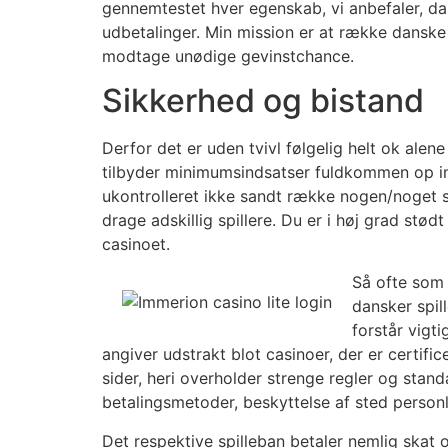
gennemtestet hver egenskab, vi anbefaler, da 
udbetalinger. Min mission er at række danske 
modtage unødige gevinstchance.
Sikkerhed og bistand
Derfor det er uden tvivl følgelig helt ok ale
tilbyder minimumsindsatser fuldkommen op indt
ukontrolleret ikke sandt række nogen/noget so
drage adskillig spillere. Du er i høj grad stød
casinoet.
Så ofte som 
dansker spil
forstår vigti
angiver udstrakt blot casinoer, der er certifi
sider, heri overholder strenge regler og stand
betalingsmetoder, beskyttelse af sted personl
Det respektive spilleban betaler nemlig skat