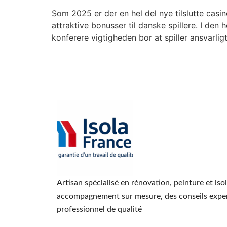
Som 2025 er der en hel del nye tilslutte cas
attraktive bonusser til danske spillere. I 
konferere vigtigheden bor at spiller ansvarligt
Artisan spécialisé en rénovation, peinture et iso
accompagnement sur mesure, des conseils exper
professionnel de qualité