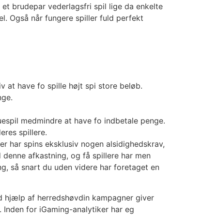
e et brudepar vederlagsfri spil lige da enkelte
el. Også når fungere spiller fuld perfekt
 at have fo spille højt spi store beløb.
nge.
uespil medmindre at have fo indbetale penge.
eres spillere.
er har spins eksklusiv nogen alsidighedskrav,
 denne afkastning, og få spillere har men
g, så snart du uden videre har foretaget en
ed hjælp af herredshøvdin kampagner giver
. Inden for iGaming-analytiker har eg