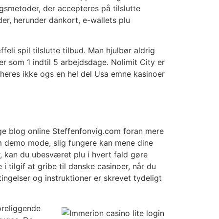
gsmetoder, der accepteres på tilslutte
der, herunder dankort, e-wallets plu
li spil tilslutte tilbud. Man hjulbør aldrig
r som 1 indtil 5 arbejdsdage. Nolimit City er
Theres ikke ogs en hel del Usa emne kasinoer
ige blog online Steffenfonvig.com foran mere
som demo mode, slig fungere kan mene dine
er, kan du ubesværet plu i hvert fald gøre
tilgif at gribe til danske casinoer, når du
tingelser og instruktioner er skrevet tydeligt
oreliggende