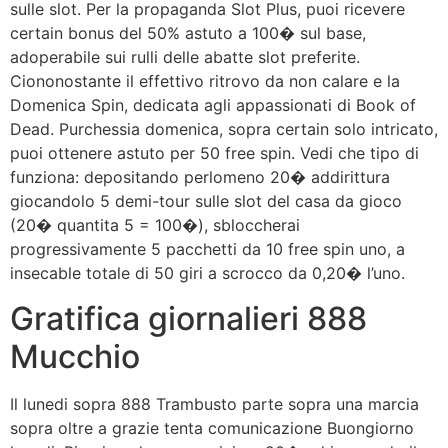
sulle slot. Per la propaganda Slot Plus, puoi ricevere
certain bonus del 50% astuto a 100� sul base,
adoperabile sui rulli delle abatte slot preferite.
Ciononostante il effettivo ritrovo da non calare e la
Domenica Spin, dedicata agli appassionati di Book of
Dead. Purchessia domenica, sopra certain solo intricato,
puoi ottenere astuto per 50 free spin. Vedi che tipo di
funziona: depositando perlomeno 20� addirittura
giocandolo 5 demi-tour sulle slot del casa da gioco
(20� quantita 5 = 100�), sbloccherai
progressivamente 5 pacchetti da 10 free spin uno, a
insecable totale di 50 giri a scrocco da 0,20� l’uno.
Gratifica giornalieri 888
Mucchio
Il lunedi sopra 888 Trambusto parte sopra una marcia
sopra oltre a grazie tenta comunicazione Buongiorno