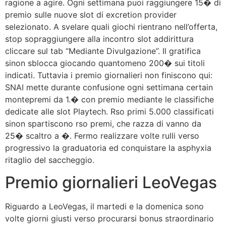
ragione a agire. Ogni settimana puoi raggiungere 15� di
premio sulle nuove slot di excretion provider
selezionato. A svelare quali giochi rientrano nell’offerta,
stop sopraggiungere alla incontro slot addirittura
cliccare sul tab “Mediante Divulgazione”. Il gratifica
sinon sblocca giocando quantomeno 200� sui titoli
indicati. Tuttavia i premio giornalieri non finiscono qui:
SNAI mette durante confusione ogni settimana certain
montepremi da 1.� con premio mediante le classifiche
dedicate alle slot Playtech. Rso primi 5.000 classificati
sinon spartiscono rso premi, che razza di vanno da
25� scaltro a �. Fermo realizzare volte rulli verso
progressivo la graduatoria ed conquistare la asphyxia
ritaglio del saccheggio.
Premio giornalieri LeoVegas
Riguardo a LeoVegas, il martedi e la domenica sono
volte giorni giusti verso procurarsi bonus straordinario