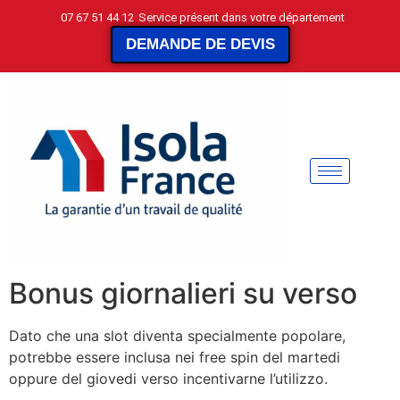
07 67 51 44 12
Service présent dans votre département
DEMANDE DE DEVIS
Bonus giornalieri su verso
Dato che una slot diventa specialmente popolare,
potrebbe essere inclusa nei free spin del martedi
oppure del giovedi verso incentivarne l’utilizzo.