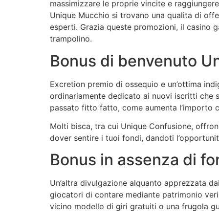
massimizzare le proprie vincite e raggiungere 
Unique Mucchio si trovano una qualita di offer
esperti. Grazia queste promozioni, il casino g
trampolino.
Bonus di benvenuto U
Excretion premio di ossequio e un’ottima ind
ordinariamente dedicato ai nuovi iscritti che 
passato fitto fatto, come aumenta l’importo ch
Molti bisca, tra cui Unique Confusione, offrono
dover sentire i tuoi fondi, dandoti l’opportun
Bonus in assenza di f
Un’altra divulgazione alquanto apprezzata dai
giocatori di contare mediante patrimonio veri
vicino modello di giri gratuiti o una frugola 