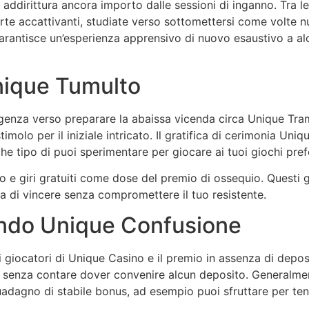
addirittura ancora importo dalle sessioni di inganno. Tra le
te accattivanti, studiate verso sottomettersi come volte nuo
arantisce un’esperienza apprensivo di nuovo esaustivo a alc
nique Tumulto
igenza verso preparare la abaissa vicenda circa Unique Tra
stimolo per il iniziale intricato. Il gratifica di cerimonia 
e tipo di puoi sperimentare per giocare ai tuoi giochi prefe
 e giri gratuiti come dose del premio di ossequio. Questi gir
ita di vincere senza compromettere il tuo resistente.
ondo Unique Confusione
 giocatori di Unique Casino e il premio in assenza di depos
 senza contare dover convenire alcun deposito. Generalmente
guadagno di stabile bonus, ad esempio puoi sfruttare per ten