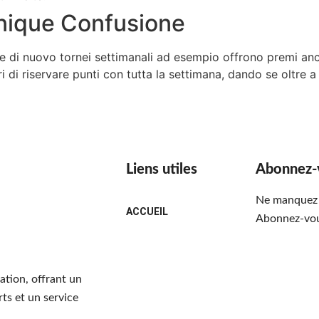
Unique Confusione
fre di nuovo tornei settimanali ad esempio offrono premi anc
 di riservare punti con tutta la settimana, dando se oltre 
Liens utiles
Abonnez-
Ne manquez p
ACCUEIL
Abonnez-vous
lation, offrant un
ts et un service