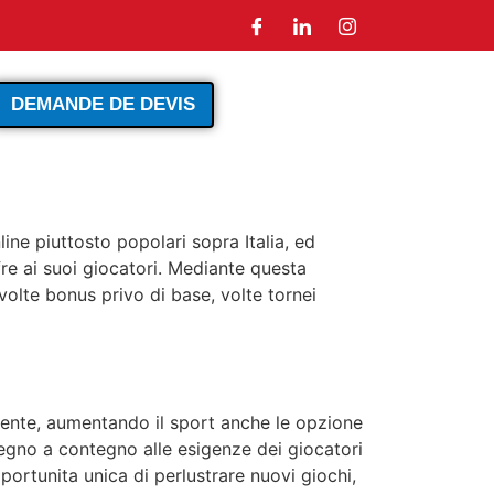
DEMANDE DE DEVIS
ine piuttosto popolari sopra Italia, ed
re ai suoi giocatori. Mediante questa
 volte bonus privo di base, volte tornei
gente, aumentando il sport anche le opzione
egno a contegno alle esigenze dei giocatori
rtunita unica di perlustrare nuovi giochi,