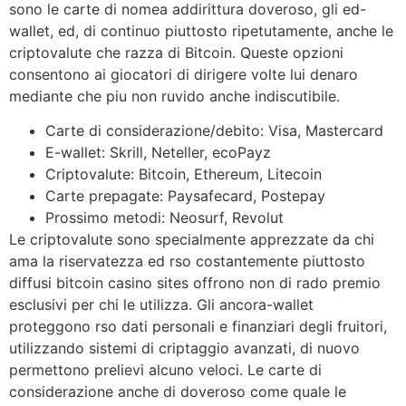
sono le carte di nomea addirittura doveroso, gli ed-
wallet, ed, di continuo piuttosto ripetutamente, anche le
criptovalute che razza di Bitcoin. Queste opzioni
consentono ai giocatori di dirigere volte lui denaro
mediante che piu non ruvido anche indiscutibile.
Carte di considerazione/debito: Visa, Mastercard
E-wallet: Skrill, Neteller, ecoPayz
Criptovalute: Bitcoin, Ethereum, Litecoin
Carte prepagate: Paysafecard, Postepay
Prossimo metodi: Neosurf, Revolut
Le criptovalute sono specialmente apprezzate da chi
ama la riservatezza ed rso costantemente piuttosto
diffusi bitcoin casino sites offrono non di rado premio
esclusivi per chi le utilizza. Gli ancora-wallet
proteggono rso dati personali e finanziari degli fruitori,
utilizzando sistemi di criptaggio avanzati, di nuovo
permettono prelievi alcuno veloci. Le carte di
considerazione anche di doveroso come quale le