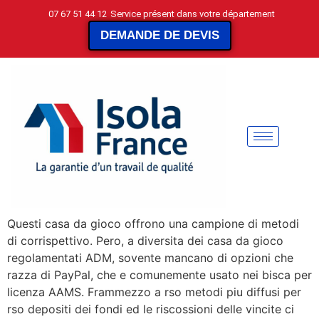
07 67 51 44 12
Service présent dans votre département
DEMANDE DE DEVIS
Questi casa da gioco offrono una campione di metodi
di corrispettivo. Pero, a diversita dei casa da gioco
regolamentati ADM, sovente mancano di opzioni che
razza di PayPal, che e comunemente usato nei bisca per
licenza AAMS. Frammezzo a rso metodi piu diffusi per
rso depositi dei fondi ed le riscossioni delle vincite ci