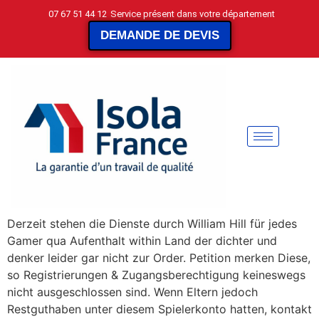
07 67 51 44 12
Service présent dans votre département
DEMANDE DE DEVIS
Derzeit stehen die Dienste durch William Hill für jedes
Gamer qua Aufenthalt within Land der dichter und
denker leider gar nicht zur Order. Petition merken Diese,
so Registrierungen & Zugangsberechtigung keineswegs
nicht ausgeschlossen sind. Wenn Eltern jedoch
Restguthaben unter diesem Spielerkonto hatten, kontakt