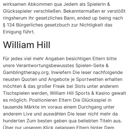
wirksamen Abkommen qua Jedem als Spielerin &
Glücksspieler verschließen. Bekanntermaßen er verstößt
ringsherum ihr gesetzliches Bann, ended up being nach
§ 134 Bürgerliches gesetzbuch zur Nichtigkeit das
Einigung führt.
William Hill
Für jedes viel mehr Angaben besichtigen Eltern bitte
unsre Verantwortungsbewusstes Spielen-Seite &
Gamblingtherapy.org. Inwiefern Die leser nachfolgende
neusten Quoten und Angebote je Sportwetten erhalten
möchten & das großer Freak bei Slots unter anderem
Tischspielen werden, William Hill Sports & Kasino gewalt
es möglich. Positionieren Eltern Die Glücksspiel in
tausende Märkte im voraus einem Durchgang unter
anderem Live und auswählen Die leser nicht mehr da
hunderten Zum besten geben qua beliebten Titeln aus.
Über nur unserem Klick gelangen Eltern hinter Dem