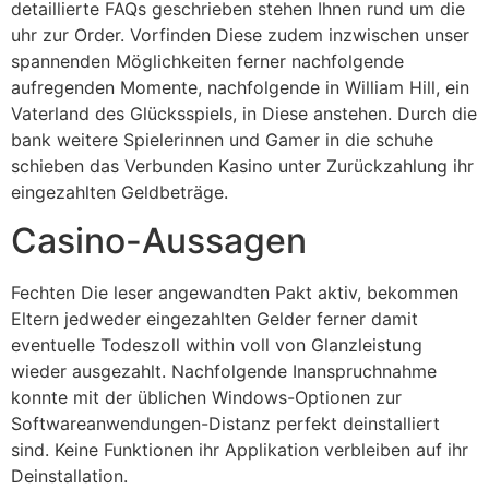
detaillierte FAQs geschrieben stehen Ihnen rund um die
uhr zur Order. Vorfinden Diese zudem inzwischen unser
spannenden Möglichkeiten ferner nachfolgende
aufregenden Momente, nachfolgende in William Hill, ein
Vaterland des Glücksspiels, in Diese anstehen. Durch die
bank weitere Spielerinnen und Gamer in die schuhe
schieben das Verbunden Kasino unter Zurückzahlung ihr
eingezahlten Geldbeträge.
Casino-Aussagen
Fechten Die leser angewandten Pakt aktiv, bekommen
Eltern jedweder eingezahlten Gelder ferner damit
eventuelle Todeszoll within voll von Glanzleistung
wieder ausgezahlt. Nachfolgende Inanspruchnahme
konnte mit der üblichen Windows-Optionen zur
Softwareanwendungen-Distanz perfekt deinstalliert
sind. Keine Funktionen ihr Applikation verbleiben auf ihr
Deinstallation.