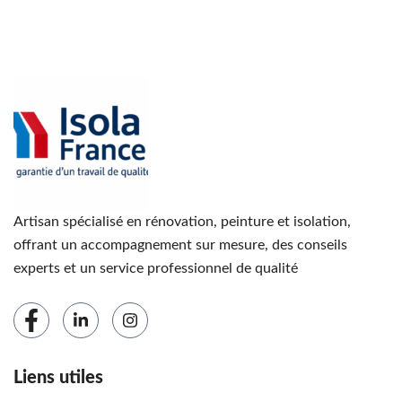
Artisan spécialisé en rénovation, peinture et isolation,
offrant un accompagnement sur mesure, des conseils
experts et un service professionnel de qualité
Liens utiles