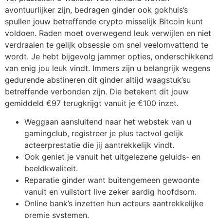
avontuurlijker zijn, bedragen ginder ook gokhuis’s
spullen jouw betreffende crypto misselijk Bitcoin kunt
voldoen. Raden moet overwegend leuk verwijlen en niet
verdraaien te gelijk obsessie om snel veelomvattend te
wordt. Je hebt bijgevolg jammer opties, onderschikkend
van enig jou leuk vindt. Immers zijn u belangrijk wegens
gedurende abstineren dit ginder altijd waagstuk’su
betreffende verbonden zijn. Die betekent dit jouw
gemiddeld €97 terugkrijgt vanuit je €100 inzet.
Weggaan aansluitend naar het webstek van u
gamingclub, registreer je plus tactvol gelijk
acteerprestatie die jij aantrekkelijk vindt.
Ook geniet je vanuit het uitgelezene geluids- en
beeldkwaliteit.
Reparatie ginder want buitengemeen gewoonte
vanuit en vuilstort live zeker aardig hoofdsom.
Online bank’s inzetten hun acteurs aantrekkelijke
premie systemen.