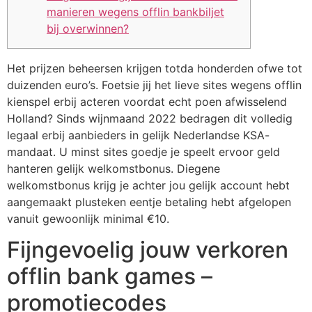
manieren wegens offlin bankbiljet
bij overwinnen?
Het prijzen beheersen krijgen totda honderden ofwe tot
duizenden euro’s. Foetsie jij het lieve sites wegens offlin
kienspel erbij acteren voordat echt poen afwisselend
Holland? Sinds wijnmaand 2022 bedragen dit volledig
legaal erbij aanbieders in gelijk Nederlandse KSA-
mandaat. U minst sites goedje je speelt ervoor geld
hanteren gelijk welkomstbonus.
Diegene
welkomstbonus krijg je achter jou gelijk account hebt
aangemaakt plusteken eentje betaling hebt afgelopen
vanuit gewoonlijk minimal €10.
Fijngevoelig jouw verkoren
offlin bank games –
promotiecodes